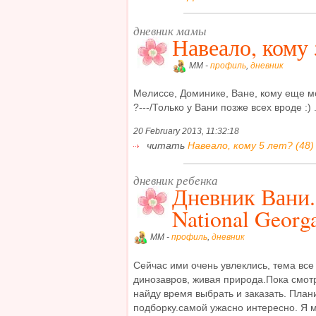
дневник мамы
Навеало, кому 
MM -
профиль
,
дневник
Мелиссе, Доминике, Ване, кому еще 
?---/Только у Вани позже всех вроде :) .
20 February 2013, 11:32:18
читать
Навеало, кому 5 лет? (48)
дневник ребенка
Дневник Вани
National Georg
MM -
профиль
,
дневник
Сейчас ими очень увлеклись, тема все
динозавров, живая природа.Пока смотр
найду время выбрать и заказать. План
подборку.самой ужасно интересно. Я м