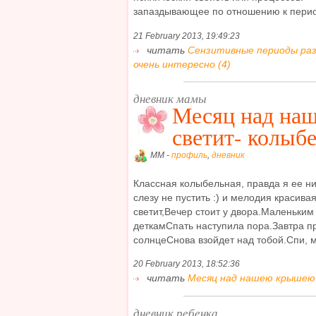
запаздывающее по отношению к периоду
21 February 2013, 19:49:23
читать
Сензитивные периоды раз
очень интересно (4)
дневник мамы
Месяц над на
светит- колыб
MM -
профиль
,
дневник
Классная колыбельная, правда я ее ни
слезу не пустить :) и мелодия краси
светит,Вечер стоит у двора.Маленьким
деткамСпать наступила пора.Завтра п
солнцеСнова взойдет над тобой.Спи, м
20 February 2013, 18:52:36
читать
Месяц над нашею крышею 
дневник ребенка