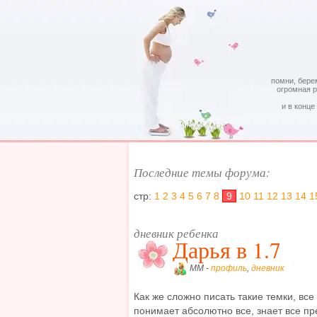
помни, бере
огромная 
и в конце
Последние темы форума:
стр:
1
2
3
4
5
6
7
8
9
10
11
12
13
14
1
дневник ребенка
Дарья в 1.7
MM -
профиль
,
дневник
Как же сложно писать такие темки, вс
понимает абсолютно все, знает все пре