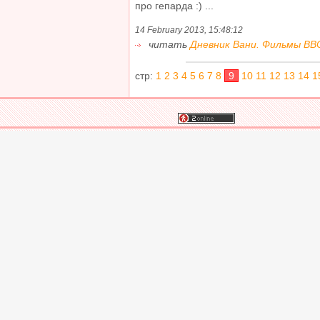
про гепарда :) ...
14 February 2013, 15:48:12
читать
Дневник Вани. Фильмы ВВС 
стр:
1
2
3
4
5
6
7
8
9
10
11
12
13
14
1