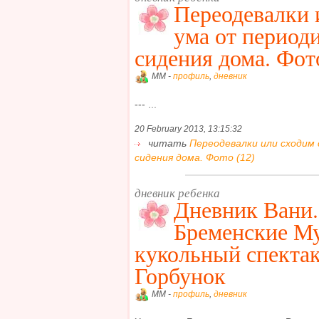
Переодевалки 
ума от период
сидения дома. Фот
MM -
профиль
,
дневник
--- ...
20 February 2013, 13:15:32
читать
Переодевалки или сходим 
сидения дома. Фото (12)
дневник ребенка
Дневник Вани
Бременские М
кукольный спектак
Горбунок
MM -
профиль
,
дневник