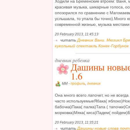
Ходили на Бременские втроем: Ваня, м
красивая музыка, шикарные голоса, ос
опозорился по сравнению с Магомаевы
услышала, то упала бы точно).Много 
современной жизнью, музыка местами т
20 February 2013, 11:45:13
читать
Дневник Вани. Мюзикл Бр
кукольный спектакль Конек-Горбунок 
дневник ребенка
Дашины новые 
1.6
MM -
профиль
,
дневник
Она много всего лапочет, но не всегда
часто используемыеЯбака( яблоко)Нок
бабочка)Пака( палка)Тапа ( тапочки)С
морковка)Мяка( киса)Падем( пойдем)Ба
20 February 2013, 11:35:21
читать
Дашины новые слова почти 