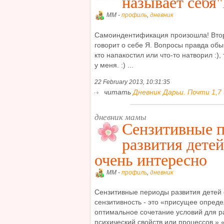
называет себя"
MM -
профиль
,
дневник
Самоиндентификация произошла! Втор
говорит о себе Я. Вопросы правда обы
кто напакостил или что-то натворил :)
у меня. :) ...
22 February 2013, 10:31:35
читать
Дневник Дарьи. Почти 1,7 
дневник мамы
Сензитивные 
развития детей 
очень интересно
MM -
профиль
,
дневник
Сензитивные периоды развития детей о
сензитивность - это «присущее опред
оптимальное сочетание условий для р
психический свойств или процессов.»