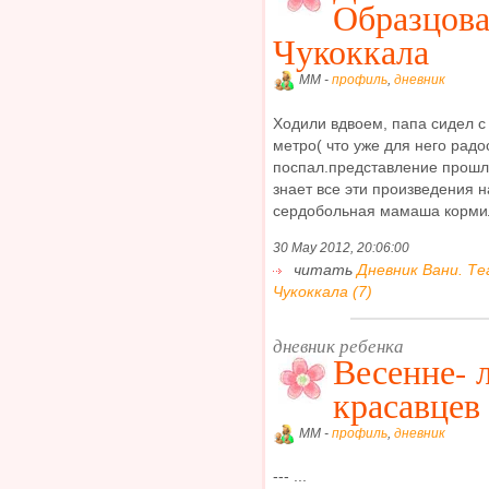
Образцова
Чукоккала
MM -
профиль
,
дневник
Ходили вдвоем, папа сидел с 
метро( что уже для него радос
поспал.представление прошло
знает все эти произведения н
сердобольная мамаша кормила
30 May 2012, 20:06:00
читать
Дневник Вани. Т
Чукоккала (7)
дневник ребенка
Весенне- 
красавцев
MM -
профиль
,
дневник
--- ...