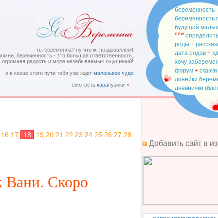
беременность
беременность 
будущий малы
new
определить
роды
÷
рассказ
ты беременна? ну что ж, поздравляем!
дата родов
÷
з
помни, беременность - это большая ответственность,
огромная радость и море незабываемых ощущений!
хочу забереме
форум
÷
сказки
и в конце этого пути тебя уже ждет
маленькое чудо
линейки бере
смотреть
кара
пузики
дневнички (бло
16
17
18
19
20
21
22
23
24
25
26
27
28
Добавить сайт в и
 Вани. Скоро