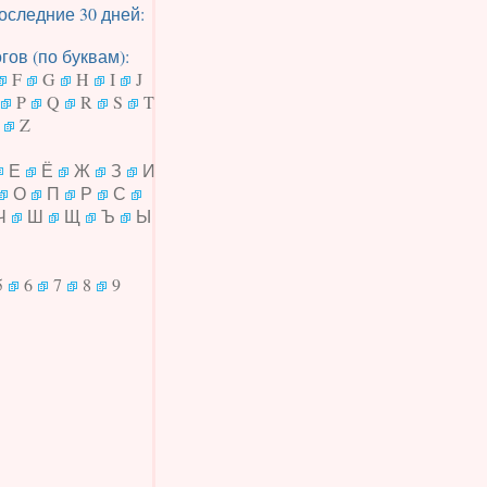
оследние 30 дней:
ов (по буквам):
F
G
H
I
J
P
Q
R
S
T
Z
Е
Ё
Ж
З
И
О
П
Р
С
Ч
Ш
Щ
Ъ
Ы
5
6
7
8
9