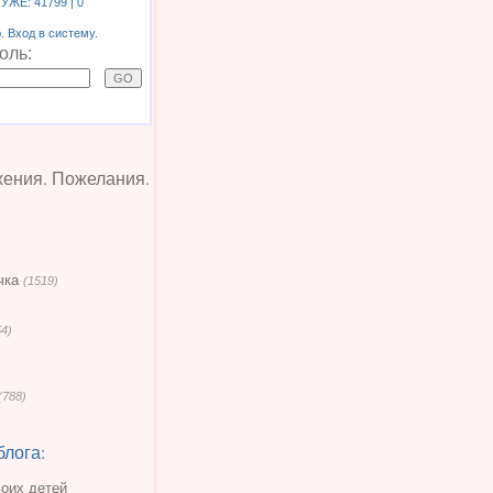
 УЖЕ:
41799
| 0
 Вход в систему.
оль:
жения. Пожелания.
чка
(1519)
54)
(788)
блога:
воих детей