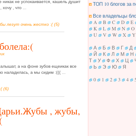
е никак не успокаивается, кашель душит
ТОП 10 блогов за п
 хочу , что ...
Все владельцы блог
A
B
C
D
E
бы лезут очень жестко :( (5)
K
L
M
N
O
U
V
W
X
Y
болела:(
А
Б
В
Г
Д
Й
К
Л
М
Н
ник
Т
У
Ф
Х
Ц
Ь
Э
Ю
Я
алышат, а на фоне зубов ещеикак все
о наладилась, а мы сидим :((( ...
0
1
2
3
4
( (6)
арьи.Жубы , жубы,
(