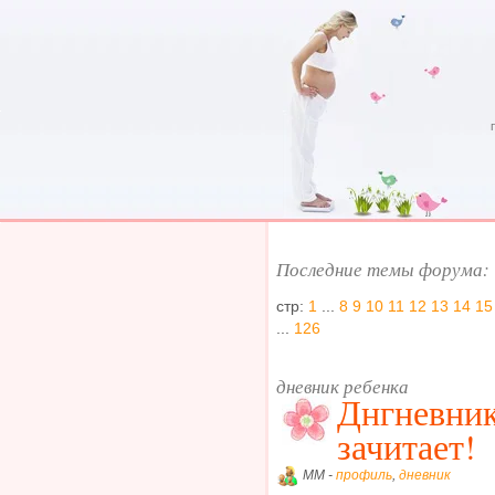
Последние темы форума:
стр:
1
...
8
9
10
11
12
13
14
15
...
126
дневник ребенка
Днгневник
зачитает!
MM -
профиль
,
дневник