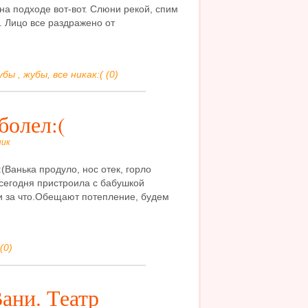
на подходе вот-вот. Слюни рекой, спим
. Лицо все раздражено от
ы , жубы, все никак:( (0)
болел:(
ник
:(Ванька продуло, нос отек, горло
сегодня пристроила с бабушкой
ни за что.Обещают потепление, будем
(0)
ани. Театр