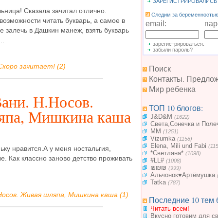
ЗАРЕГИСТРИРОВАЛИСЬ
ьница! Сказала зачитал отлично.
Следим за беременностью.
возможности читать букварь, а самое в
email:
пар
 залечь в Дашкин манеж, взять букварь
..
зарегистрироваться.
забыли пароль?
Скоро зачитает! (2)
Поиск
Контакты. Предло
Мир ребенка
ани. Н.Носов.
ТОП 10 блогов:
япа, Мишкина каша
J&D&M
(1622)
Света,Сонечка и Поле
MM
(1251)
Vizumka
(1158)
Elena, Mili und Fabi
(11
ьку нравится.А у меня ностальгия,
*Светлана*
(1098)
е. Как классно заново детство проживать
#LL#
(1008)
₪₪₪
(999)
Альчонок♥Артёмушка
Tatka
(787)
Носов. Живая шляпа, Мишкина каша (1)
Последние 10 тем 
Читать всем!
Вкусно готовим для с