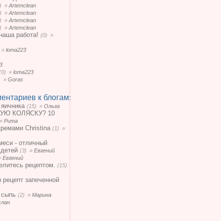
0) »
Artemclean
0) »
Artemclean
0) »
Artemclean
0) »
Artemclean
наша работа!
(0) »
) »
loma223
3
(0) »
loma223
) »
Goras
ентариев к блогам:
 яичника
(15) »
Ольга
УЮ КОЛЯСКУ? 10
 »
Рита
кремами Christina
(1) »
меси - отличный
 детей
(3) »
Евгений
»
Евгений
елитесь рецептом.
(15)
н рецепт запеченной
 сыпь
(2) »
Марина
слан