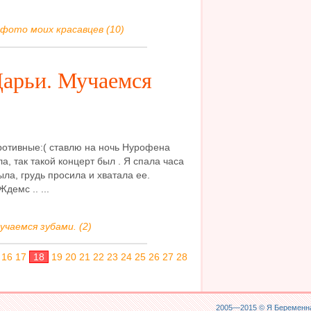
фото моих красавцев (10)
арьи. Мучаемся
противные:( ставлю на ночь Нурофена
ла, так такой концерт был . Я спала часа
ыла, грудь просила и хватала ее.
Ждемс .. ...
учаемся зубами. (2)
16
17
18
19
20
21
22
23
24
25
26
27
28
2005—2015 ©
Я Беременна