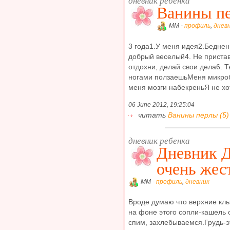
дневник ребенка
Ванины п
MM -
профиль
,
днев
3 года1.У меня идея2.Беднень
добрый веселый4. Не пристав
отдохни, делай свои дела6. 
ногами ползаешьМеня микроб
меня мозги набекреньЯ не хот
06 June 2012, 19:25:04
читать
Ванины перлы (5)
дневник ребенка
Дневник Д
очень жест
MM -
профиль
,
дневник
Вроде думаю что верхние клы
на фоне этого сопли-кашель 
спим, захлебываемся.Грудь-э