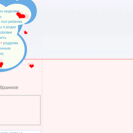
по неделям
ш
 пол ребенка
ы о родах
доровье
неть
÷
роддома
менным
ги)
збранное