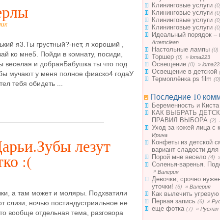
Клининговые услуги
ерлы
(
Клининговые услуги
(
Клининговые услуги
(
ник
Клининговые услуги
(
Идеальный порядок – 
Artemclean
кий я3.Ты грустный?-нет, я хороший ,
Настольные лампы
(0
ай ко мне5. Пойди в комнату, посиди,
Торшер
(0) »
loma223
Ты веселая и добраяБабушка ты что под
Освещение
(0) »
loma22
Освещение в детской
ы мучают у меня полное фиаско4 годаУ
Термоплёнка ps film
(0
ел тебя обидеть ...
Последние 10 комм
Беременность и Киста
КАК ВЫБРАТЬ ДЕТСК
ПРАВИЛ ВЫБОРА
(2)
Уход за кожей лица с 
Ирина
арьи.Зубы лезут
Конфеты из детской с
вариант сладости для
ко :(
Порой мне весело
(4) 
Соленья-варенья. Под
»
Валерия
Девочки, срочно нуже
уточки!
(6) »
Валерия
ки, а там может и моляры. Подхватили
Как вылечить угревую
Первая запись
(6) »
Ру
от слизи, ночью постиндустриальное не
еще фотка
(7) »
Руслан
то вообще отдельная тема, разговора