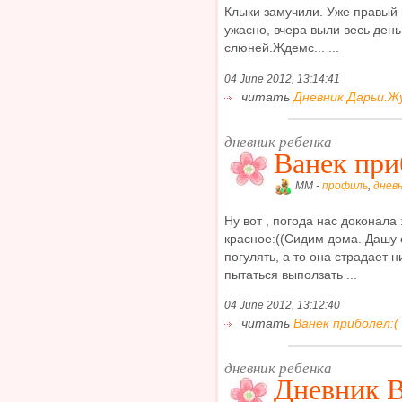
Клыки замучили. Уже правый 
ужасно, вчера выли весь день
слюней.Ждемс... ...
04 June 2012, 13:14:41
читать
Дневник Дарьи.Жуб
дневник ребенка
Ванек при
MM -
профиль
,
днев
Ну вот , погода нас доконала 
красное:((Сидим дома. Дашу 
погулять, а то она страдает 
пытаться выползать ...
04 June 2012, 13:12:40
читать
Ванек приболел:( 
дневник ребенка
Дневник В