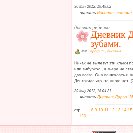
30 May 2012, 19:49:02
читать
Весенне- летние 
дневник ребенка
Дневник Д
зубами.
MM -
профиль
,
дневник
Никак не вылезут эти клыки 
или вибуркол , а вчера не ста
два всего. Она вошкалась и в
Дентокидс что -то нигде нет :(
29 May 2012, 18:04:21
читать
Дневник Дарьи. М
стр:
1
...
8
9
10
11
12
13
14
15
...
126