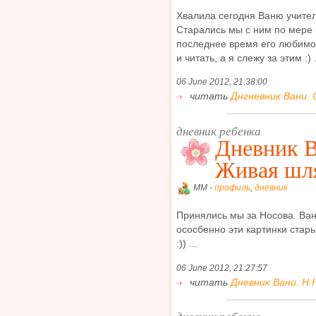
Хвалила сегодня Ваню учител
Старались мы с ним по мере 
последнее время его любимое
и читать, а я слежу за этим :) .
06 June 2012, 21:38:00
читать
Днгневник Вани. 
дневник ребенка
Дневник В
Живая шл
MM -
профиль
,
дневник
Принялись мы за Носова. Ван
ососбенно эти картинки стары
:)) ...
06 June 2012, 21:27:57
читать
Дневник Вани. Н.