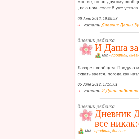
мне ее, но по-другому вообщ
, всю ночь сосет.Я уже устала ,
06 June 2012, 19:09:53
читать
Дневник Дарьи.Зу
дневник ребенка
И Даша за
MM -
профиль
,
днев
Лазарет, вообщем. Продуло м
схватывается, погода как назл
05 June 2012, 17:55:01
читать
И Даша заболела:
дневник ребенка
Дневник Д
все никак:
MM -
профиль
,
дневник