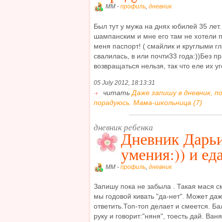
MM -
профиль
,
дневник
Был тут у мужа на днях юбилей 35 лет.
шампанским и мне его там не хотели 
меня паспорт! ( смайлик и круглыми гл
свалилась, в или почти33 года:))Без 
возвращаться нельзя, так что еле их уг
05 July 2012, 18:13:31
читать
Даже запишу в дневник, 
порадуюсь. Мама-школьница (7)
дневник ребенка
Дневник Дарь
умения:)) и ед
MM -
профиль
,
дневник
Запишу пока не забыла . Такая мася с
мы годовой кивать "да-нет". Может да
ответить.Топ-топ делает и смеется. Ба
руку и говорит:"няня", тоесть дай. Ваня