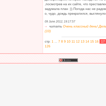
,посмотрев на их сайте, что преставле
задумала план :)).Погода нас не радова
о, чудо, дождь прекратился, выглянуло 
09 June 2012, 19:17:57
читать
Очень классный день! Дель
(10)
стр:
1
...
7
8
9
10
11
12
13
14
15
16
17
126