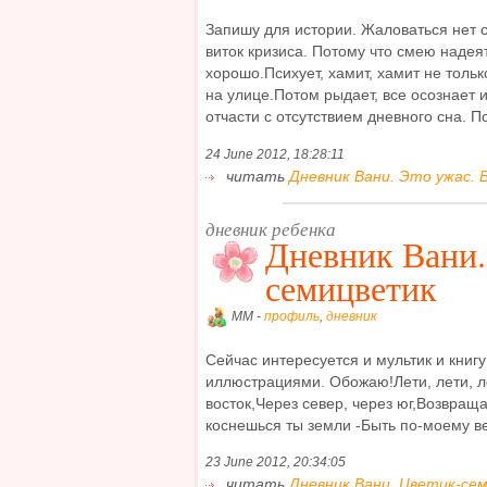
Запишу для истории. Жаловаться нет 
виток кризиса. Потому что смею надея
хорошо.Психует, хамит, хамит не толь
на улице.Потом рыдает, все осознает 
отчасти с отсутствием дневного сна. Пс
24 June 2012, 18:28:11
читать
Дневник Вани. Это ужас. Б
дневник ребенка
Дневник Вани.
семицветик
MM -
профиль
,
дневник
Сейчас интересуется и мультик и книг
иллюстрациями. Обожаю!Лети, лети, л
восток,Через север, через юг,Возвраща
коснешься ты земли -Быть по-моему вел
23 June 2012, 20:34:05
читать
Дневник Вани. Цветик-сем