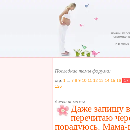
помни, бере
огромная 
и в конце
Последние темы форума:
стр:
1
...
7
8
9
10
11
12
13
14
15
16
17
126
дневник мамы
Даже запишу в
перечитаю чере
порадуюсь. Мама-