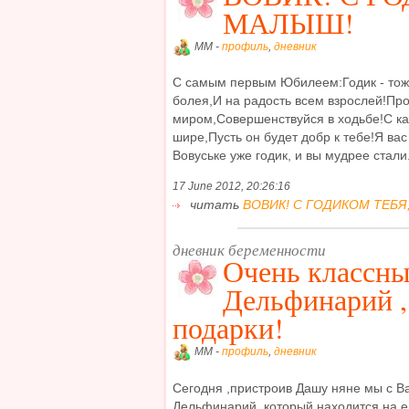
МАЛЫШ!
MM -
профиль
,
дневник
С самым первым Юбилеем:Годик - тож
болея,И на радость всем взрослей!Пр
миром,Совершенствуйся в ходьбе!С к
шире,Пусть он будет добр к тебе!Я ва
Вовуське уже годик, и вы мудрее стали.
17 June 2012, 20:26:16
читать
ВОВИК! С ГОДИКОМ ТЕБЯ,
дневник беременности
Очень классны
Дельфинарий ,
подарки!
MM -
профиль
,
дневник
Сегодня ,пристроив Дашу няне мы с В
Дельфинарий, который находится на е