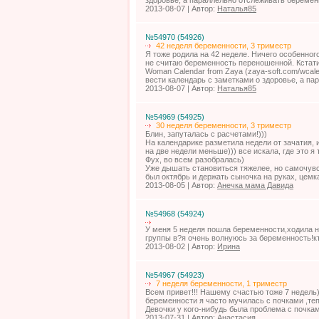
2013-08-07 | Автор:
Наталья85
№54970 (54926)
42 неделя беременности, 3 триместр
Я тоже родила на 42 неделе. Ничего особенног
не считаю беременность переношенной. Кстат
Woman Calendar from Zaya (zaya-soft.com/wcal
вести календарь с заметками о здоровье, а п
2013-08-07 | Автор:
Наталья85
№54969 (54925)
30 неделя беременности, 3 триместр
Блин, запуталась с расчетами!)))
На календарике разметила недели от зачатия, 
на две недели меньше))) все искала, где это я
Фух, во всем разобралась)
Уже дышать становиться тяжелее, но самочув
был октябрь и держать сыночка на руках, цемк
2013-08-05 | Автор:
Анечка мама Давида
№54968 (54924)
У меня 5 неделя пошла беременности,ходила на 
группы в?я очень волнуюсь за беременность!кт
2013-08-02 | Автор:
Ирина
№54967 (54923)
7 неделя беременности, 1 триместр
Всем привет!!! Нашему счастью тоже 7 недель)
беременности я часто мучилась с почками ,те
Девочки у кого-нибудь была проблема с почка
2013-07-31 | Автор:
Анастасия