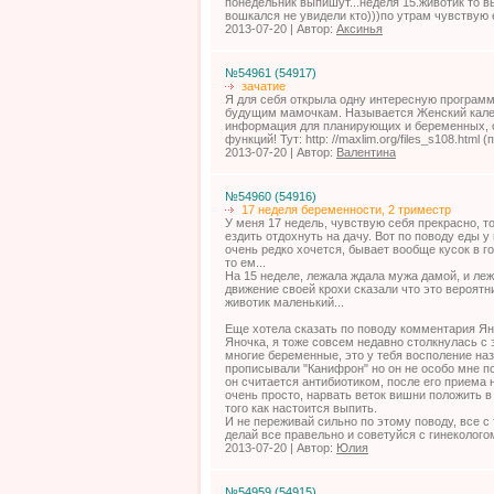
понедельник выпишут...неделя 15.животик то в
вошкался не увидели кто)))по утрам чувствую ег
2013-07-20 | Автор:
Аксинья
№54961 (54917)
зачатие
Я для себя открыла одну интересную программ
будущим мамочкам. Называется Женский кален
информация для планирующих и беременных, 
функций! Тут: http: //maxlim.org/files_s108.html
2013-07-20 | Автор:
Валентина
№54960 (54916)
17 неделя беременности, 2 триместр
У меня 17 недель, чувствую себя прекрасно, т
ездить отдохнуть на дачу. Вот по поводу еды 
очень редко хочется, бывает вообще кусок в го
то ем...
На 15 неделе, лежала ждала мужа дамой, и ле
движение своей крохи сказали что это вероятн
животик маленький...
Еще хотела сказать по поводу комментария Ян
Яночка, я тоже совсем недавно столкнулась с 
многие беременные, это у тебя восполение наз
прописывали "Канифрон" но он не особо мне по
он считается антибиотиком, после его приема 
очень просто, нарвать веток вишни положить в 
того как настоится выпить.
И не переживай сильно по этому поводу, все с
делай все правельно и советуйся с гинеколого
2013-07-20 | Автор:
Юлия
№54959 (54915)