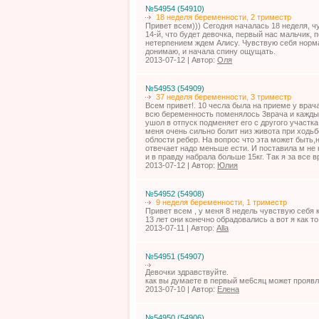
№54954 (54910)
18 неделя беременности, 2 триместр
Привет всем))) Сегодня началась 18 неделя, чу
14-й, что будет девочка, первый нас мальчик,
нетерпением ждем Алису. Чувствую себя норм
донимаю, и начала спину ощущать.
2013-07-12 | Автор:
Оля
№54953 (54909)
37 неделя беременности, 3 триместр
Всем привет!. 10 чесла была на приеме у врач
всю беременность поменялось 3врача и каждый
ушол в отпуск подменяет его с другого участка
меня очень сильно болит низ живота при ходьбе
облости ребер. На вопрос что эта может быть,
отвечает надо меньше ести. И поставила м не 
и в правду набрала больше 15кг. Так я за все в
2013-07-12 | Автор:
Юлия
№54952 (54908)
9 неделя беременности, 1 триместр
Привет всем , у меня 8 недель чувствую себя 
13 лет они конечно обрадовались а вот я как т
2013-07-11 | Автор:
Alla
№54951 (54907)
Девочки здравствуйте.
как вы думаете в первый ме6сяц может проявл
2013-07-10 | Автор:
Елена
№54950 (54906)