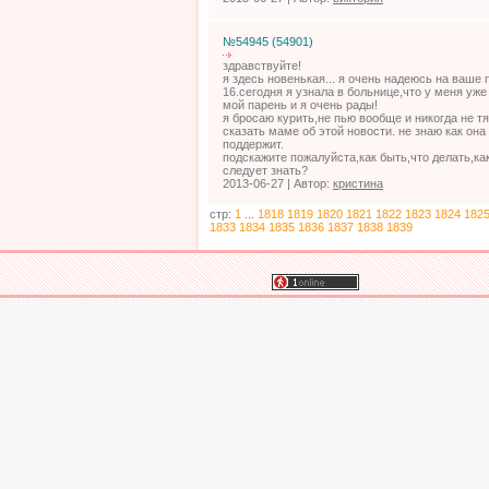
№54945 (54901)
здравствуйте!
я здесь новенькая... я очень надеюсь на ваше 
16.сегодня я узнала в больнице,что у меня уже 
мой парень и я очень рады!
я бросаю курить,не пью вообще и никогда не т
сказать маме об этой новости. не знаю как она
поддержит.
подскажите пожалуйста,как быть,что делать,ка
следует знать?
2013-06-27 | Автор:
кристина
стр:
1
...
1818
1819
1820
1821
1822
1823
1824
182
1833
1834
1835
1836
1837
1838
1839