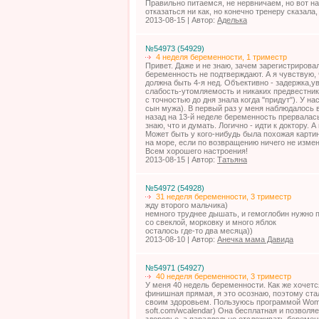
Правильно питаемся, не нервничаем, но вот на
отказаться ни как, но конечно тренеру сказала,
2013-08-15 | Автор:
Аделька
№54973 (54929)
4 неделя беременности, 1 триместр
Привет. Даже и не знаю, зачем зарегистрировал
беременность не подтверждают. А я чувствую, 
должна быть 4-я нед. Объективно - задержка,у
слабость-утомляемость и никаких предвестн
с точностью до дня знала когда "придут"). У на
сын мужа). В первый раз у меня наблюдалось вс
назад на 13-й неделе беременность прервалась
знаю, что и думать. Логично - идти к доктору. 
Может быть у кого-нибудь была похожая картин
на море, если по возвращению ничего не измен
Всем хорошего настроения!
2013-08-15 | Автор:
Татьяна
№54972 (54928)
31 неделя беременности, 3 триместр
жду второго мальчика)
немного труднее дышать, и гемоглобин нужно п
со свеклой, морковку и много яблок
осталось где-то два месяца))
2013-08-10 | Автор:
Анечка мама Давида
№54971 (54927)
40 неделя беременности, 3 триместр
У меня 40 недель беременности. Как же хочетс
финишная прямая, я это осознаю, поэтому стал
своим здоровьем. Пользуюсь программой Woma
soft.com/wcalendar) Она бесплатная и позволя
здоровье, а параллельно отслеживать беремен