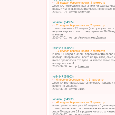
38 неделя беременности, 3 триместр
Девочки, подскажите, назначили ли вам вагина
родами? Мне выписали Вагиклин, но не знаю, п
2013-07-04 | Автор:
Кристина
№54949 (54905)
25 неделя беременности, 2 триместр
только началась 25 неделя (а по узи уже почти
на учет еще не стала.. стану где-то на 29-30 н
малыш)
2013-07-01 | Автор:
Анечка мама Давида
№54948 (54904)
17 неделя беременности, 2 триместр
И нам 17 недель! Очень переживаю что особо 
вообще! Поправилась всего на три кило, сама х
писал про волосы это дааа на животе такие те
всегда чешется!
2013-06-30 | Автор:
Натусик
№54947 (54903)
6 неделя беременности, 1 триместр
Девочки тест показывает 2 полоски. Пришла к 
ничего не увидела((
2013-06-29 | Автор:
Лика
№54946 (54902)
41 неделя беременности, 3 триместр
всем приветик нам уже 40 недель и 1 день пе
только ночью живот потягивал как на мсесячны
жара 40 градусов 29 в роддом на осмотр надею
2013-06-27 | Автор:
виктория