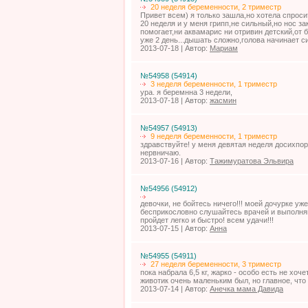
20 неделя беременности, 2 триместр
Привет всем) я только зашла,но хотела спроси
20 неделя и у меня грипп,не сильный,но нос з
помогает,ни аквамарис ни отривин детский,от
уже 2 день...дышать сложно,голова начинает си
2013-07-18 | Автор:
Мариам
№54958 (54914)
3 неделя беременности, 1 триместр
ура. я беремнна 3 недели,
2013-07-18 | Автор:
жасмин
№54957 (54913)
9 неделя беременности, 1 триместр
здравствуйте! у меня девятая неделя досихпор
нервничаю.
2013-07-16 | Автор:
Тажимуратова Эльвира
№54956 (54912)
девочки, не бойтесь ничего!!! моей дочурке уже
бесприкословно слушайтесь врачей и выполняйт
пройдет легко и быстро! всем удачи!!!
2013-07-15 | Автор:
Анна
№54955 (54911)
27 неделя беременности, 3 триместр
пока набрала 6,5 кг, жарко - особо есть не хоче
животик очень маленьким был, но главное, что
2013-07-14 | Автор:
Анечка мама Давида