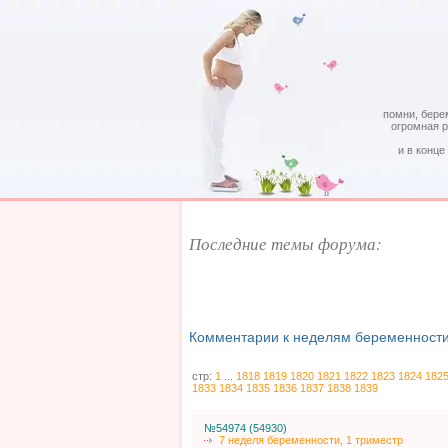
помни, бере
огромная 
и в конце
Последние темы форума:
Комментарии к неделям беременности
стр:
1
...
1818
1819
1820
1821
1822
1823
1824
182
1833
1834
1835
1836
1837
1838
1839
№54974 (54930)
7 неделя беременности, 1 триместр