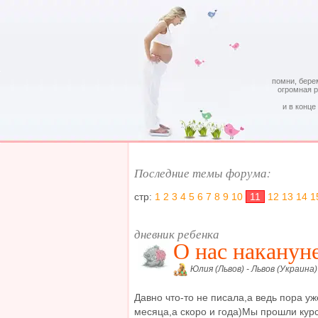
помни, бере
огромная 
и в конце
Последние темы форума:
стр:
1
2
3
4
5
6
7
8
9
10
11
12
13
14
1
дневник ребенка
О нас накануне
Юлия (Львов) - Львов (Украина)
Давно что-то не писала,а ведь пора уж
месяца,а скоро и года)Мы прошли кур