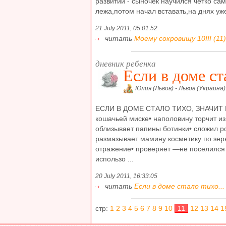
развитии - сыночек научился четко са
лежа,потом начал вставать,на днях уже
21 July 2011, 05:01:52
читать
Моему сокровищу 10!!! (11)
дневник ребенка
Если в доме ста
Юлия (Львов) - Львов (Украина)
ЕСЛИ В ДОМЕ СТАЛО ТИХО, ЗНАЧИТ 
кошачьей миске• наполовину торчит и
облизывает папины ботинки• сложил ро
размазывает мамину косметику по зер
отражение• проверяет —не поселился л
использо ...
20 July 2011, 16:33:05
читать
Если в доме стало тихо... 
стр:
1
2
3
4
5
6
7
8
9
10
11
12
13
14
1