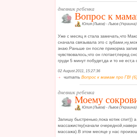
дневник ребенка
Вопрос к мама
Юлия (Львов) - Львов (Украина)
Уже с месяц я стала замечать,что Макс
сначала связывала это с зубами,ну,мож
знаю.Раньше он после прикорма запив
чувствовалось,что он глотает,перед сн
груди 5 минут побудет,да и то не ест,а с
02 August 2011, 15:27:36
читать
Вопрос к мамам про ГВ! (6
дневник ребенка
Моему сокрови
Юлия (Львов) - Львов (Украина)
Запишу быстренько,пока котик спит)) 
массажистку(начали очередной,наверн
массажа).В этом месяце у нас произо