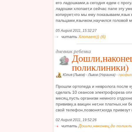
его ладошками,а сегодня едем с прогу
ладошки хлопает,и сейчас папе эту ум
копирует,что мы ему показываем,язык
пальцами,язычком,научился головой мот
05 August 2011, 15:32:27
читать
Хлопает)) (6)
дневник ребенка
Дошли,наконе
поликлиники)
Юлия (Львов) - Львов (Украина) -
профил
Прошли ортопеда и невролога после к
сделать 10 сеансов электрофореза опя
месяц,пусть организм немного отдохн
прививку,а вакцин нет,ни платных,ни б
свой телефон,позвонят,когда привезут 
02 August 2011, 19:52:26
читать
Дошли,наконец,до поликли