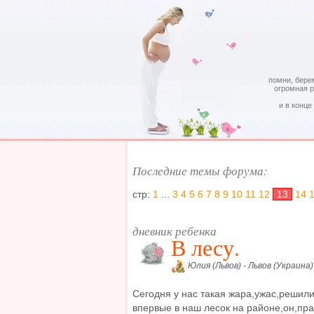
помни, бере
огромная 
и в конце
Последние темы форума:
стр:
1
...
3
4
5
6
7
8
9
10
11
12
13
14
дневник ребенка
В лесу.
Юлия (Львов) - Львов (Украина)
Сегодня у нас такая жара,ужас,решил
впервые в наш лесок на районе,он,пр