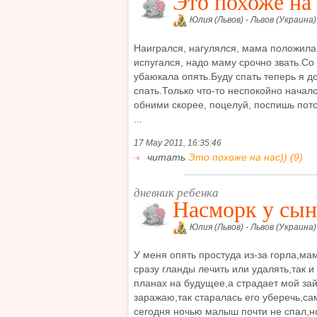
Это похоже на 
Юлия (Львов) - Львов (Украина)
Наигрался, нагулялся, мама положила 
испугался, надо маму срочно звать.Со
убаюкала опять.Буду спать теперь я 
спать.Только что-то неспокойно начал
обними скорее, поцелуй, поспишь пот
...
17 May 2011, 16:35:46
читать
Это похоже на нас)) (9)
дневник ребенка
Насморк у сын
Юлия (Львов) - Львов (Украина)
У меня опять простуда из-за горла,мам
сразу гланды лечить или удалять,так и 
планах на будущее,а страдает мой зай
заражаю,так старалась его уберечь,са
сегодня ночью малыш почти не спал,но