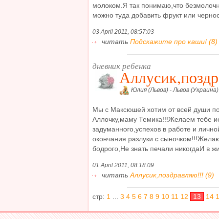
молоком.Я так понимаю,что безмолочн
можно туда добавить фрукт или черносл
03 April 2011, 08:57:03
читать
Подскажите про каши! (8)
дневник ребенка
Аллусик,поздр
Юлия (Львов) - Львов (Украина)
Мы с Максюшей хотим от всей души п
Аллочку,маму Темика!!!Желаем тебе и
задуманного,успехов в работе и лично
окончания разлуки с сыночком!!!Жела
бодрого,Не знать печали никогдаИ в жиз
01 April 2011, 08:18:09
читать
Аллусик,поздравляю!!! (9)
стр:
1
...
3
4
5
6
7
8
9
10
11
12
13
14