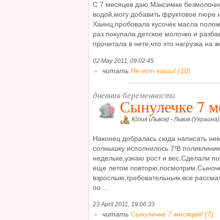
С 7 месяцев даю Максимке безмолочны
водой,могу добавить фруктовое пюре и
Хаинц,пробовала кусочек масла положит
раз покупала детское молочко и разба
прочитала в нете,что это нагрузка на жк
02 May 2011, 09:02:45
читать
Не ест каши! (10)
дневник беременности
Сынулечке 7 м
Юлия (Львов) - Львов (Украина)
Наконец добралась сюда написать нем
солнышку исполнилось 7!В поликлини
недельке,узнаю рост и вес.Сделали п
еще летом повторю,посмотрим.Сыноче
взрослым,требовательным,все рассмат
по ...
23 April 2011, 19:06:33
читать
Сынулечке 7 месяцев! (7)