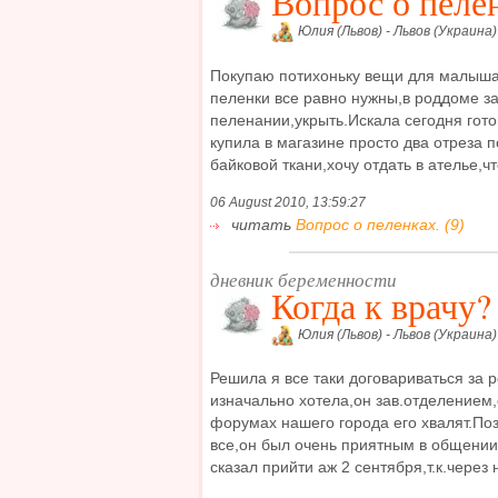
Вопрос о пеле
Юлия (Львов) - Львов (Украина)
Покупаю потихоньку вещи для малыша,
пеленки все равно нужны,в роддоме за
пеленании,укрыть.Искала сегодня гот
купила в магазине просто два отреза 
байковой ткани,хочу отдать в ателье,ч
06 August 2010, 13:59:27
читать
Вопрос о пеленках. (9)
дневник беременности
Когда к врачу?
Юлия (Львов) - Львов (Украина)
Решила я все таки договариваться за 
изначально хотела,он зав.отделением
форумах нашего города его хвалят.По
все,он был очень приятным в общении
сказал прийти аж 2 сентября,т.к.через н