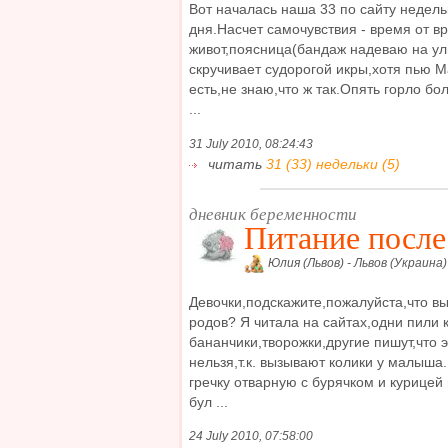
Вот началась наша 33 по сайту недель
дня.Насчет самочувствия - время от в
живот,поясница(бандаж надеваю на ул
скручивает судорогой икры,хотя пью Ма
есть,не знаю,что ж так.Опять горло бо
...
31 July 2010, 08:24:43
читать
31 (33) недельки (5)
дневник беременности
Питание после
Юлия (Львов) - Львов (Украина)
Девочки,подскажите,пожалуйста,что вы
родов? Я читала на сайтах,одни пили
бананчики,творожки,другие пишут,что 
нельзя,т.к. вызывают колики у малыша
гречку отварную с бурячком и курице
бул ...
24 July 2010, 07:58:00