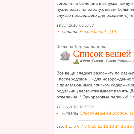
сегодня не было,она в отпуске,пойду к 
нужно ехать на работу,отвезти больнич
случаю прошедшего дня рождения:)Тепе
19 July 2010, 08:50:58
читать
Я в декрете!:) (14)
дневник беременности
Список вещей 
Юлия (Львов) - Львов (Украина)
Все вещи следует разложить по разны
«послеродовое», «для новорожденного
с прилагающимся списком содержимого
родильниц часто отказывает память. Д
отделение: * Одноразовые пеленки* Но
17 July 2010, 10:59:22
читать
Список вещей в роддом. (1
стр:
1
...
5
6
7
8
9
10
11
12
13
14
15
16