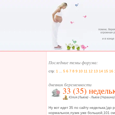
помни, бере
огромная 
и в конце
Последние темы форума:
стр:
1
...
5
6
7
8
9
10
11
12
13
14
15
16
дневник беременности
33 (35) недель
Юлия (Львов) - Львов (Украина)
Ну вот идет 35 по сайту неделька;)до
нормальное,пузик уже большой,101 см