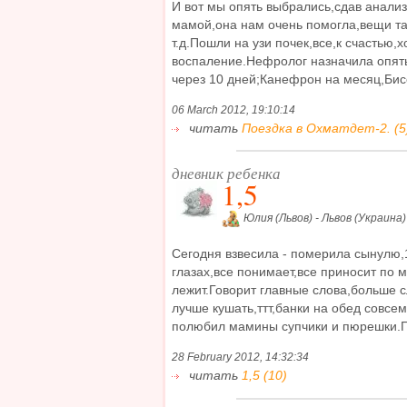
И вот мы опять выбрались,сдав анали
мамой,она нам очень помогла,вещи та
т.д.Пошли на узи почек,все,к счастью
воспаление.Нефролог назначила опять 
через 10 дней;Канефрон на месяц,Бисеп
06 March 2012, 19:10:14
читать
Поездка в Охматдет-2. (5
дневник ребенка
1,5
Юлия (Львов) - Львов (Украина)
Сегодня взвесила - померила сынулю,
глазах,все понимает,все приносит по м
лежит.Говорит главные слова,больше с
лучше кушать,ттт,банки на обед совсе
полюбил мамины супчики и пюрешки.П
28 February 2012, 14:32:34
читать
1,5 (10)