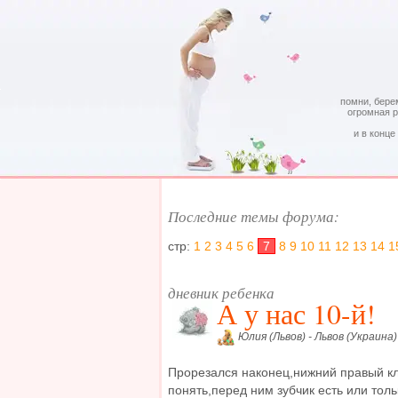
помни, бере
огромная 
и в конце
Последние темы форума:
стр:
1
2
3
4
5
6
7
8
9
10
11
12
13
14
1
дневник ребенка
А у нас 10-й!
Юлия (Львов) - Львов (Украина)
Прорезался наконец,нижний правый клы
понять,перед ним зубчик есть или тол