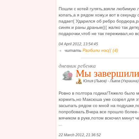
Пошли с котей гулять,взяли любимую л
копать,а я рядом хожу,и вот в секунду
падает( Ударился об ребро бордюра,р
синяк и раны драные((( жалко так детк
подарочки,чтоб не так переживал,но все
04 April 2012, 13:54:45
читать
Разбили нос(( (4)
дневник ребенка
Мы завершили
Юлия (Львов) - Львов (Украина)
Ровно в полтора годика!Тяжело было 
кормить,но Максюша уже созрел для эт
засыпать рядом со мной на подушке,п
попробовать.Вчера все прошло более-
мячиком в руке,потом вскочил минут ч
...
22 March 2012, 21:36:52