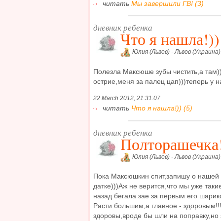
читать
Мы завершили ГВ! (3)
дневник ребенка
Что я нашла!))
Юлия (Львов) - Львов (Украина)
Полезла Максюше зубы чистить,а там)
острие,меня за палец цап)))теперь у нас
22 March 2012, 21:31:07
читать
Что я нашла!)) (5)
дневник ребенка
Полторашечка!
Юлия (Львов) - Львов (Украина)
Пока Максюшкин спит,запишу о нашей 
датке)))Аж не верится,что мы уже таки
назад бегала зае за первым его шарико
Расти большим,а главное - здоровым!
здоровы,вроде бы шли на поправку,но 