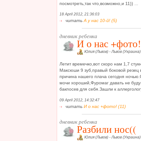
посмотреть,так что,возможно,и 11)) ...
18 April 2012, 21:36:03
читать
А у нас 10-й! (5)
дневник ребенка
И о нас +фото!
Юлия (Львов) - Львов (Украина)
Летит времечко,вот скоро нам 1,7 стук
Максюши 9 зуб,правый боковой резец 
причина нашего плача сегодня ночью.
мочи хороший,Фуромаг давать не буду 
бакпосев для себя.Зашли к аллергологу
09 April 2012, 14:32:47
читать
И о нас +фото! (11)
дневник ребенка
Разбили нос((
Юлия (Львов) - Львов (Украина)