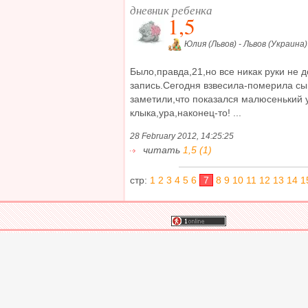
дневник ребенка
1,5
Юлия (Львов) - Львов (Украина)
Было,правда,21,но все никак руки не 
запись.Сегодня взвесила-померила сы
заметили,что показался малюсенький у
клыка,ура,наконец-то! ...
28 February 2012, 14:25:25
читать
1,5 (1)
стр:
1
2
3
4
5
6
7
8
9
10
11
12
13
14
1