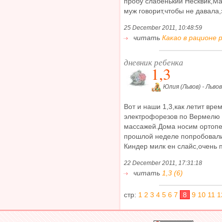
пробу слабенький Несквик,Ма
муж говорит,чтобы не давала,
25 December 2011, 10:48:59
читать
Какао в рационе р
дневник ребенка
1,3
Юлия (Львов) - Львов
Вот и наши 1,3,как летит вре
электрофорезов по Вермелю 
массажей.Дома носим ортопе
прошлой неделе попробовали
Киндер милк ен слайс,очень п
22 December 2011, 17:31:18
читать
1,3 (6)
стр:
1
2
3
4
5
6
7
8
9
10
11
1