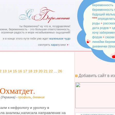
беременность
беременность 
будущий малы
new
определить
роды
÷
рассказ
ты беременна? ну что ж, поздравляем!
дата родов
÷
з
помни, беременность - это большая ответственность,
огромная радость и море незабываемых ощущений!
хочу забереме
форум
÷
сказки
и в конце этого пути тебя уже ждет
маленькое чудо
линейки бере
смотреть
кара
пузики
дневнички (бло
2
13
14
15
16
17
18
19
20
21
22
...
26
Добавить сайт в и
 Охматдет.
 (Украина) -
профиль
,
дневник
али к нефрологу и урологу в
ла анализы,написала направление на