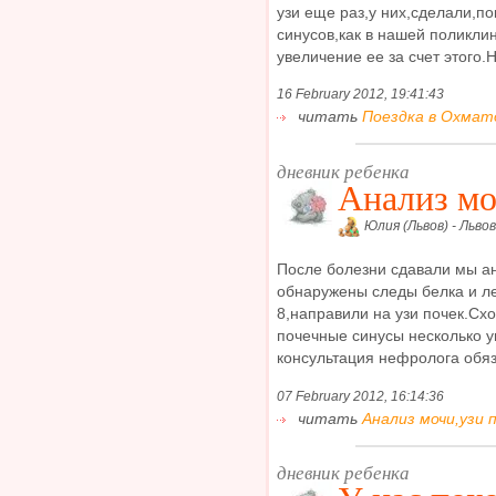
узи еще раз,у них,сделали,п
синусов,как в нашей поликли
увеличение ее за счет этого.
16 February 2012, 19:41:43
читать
Поездка в Охматд
дневник ребенка
Анализ мо
Юлия (Львов) - Львов
После болезни сдавали мы ан
обнаружены следы белка и ле
8,направили на узи почек.Сх
почечные синусы несколько у
консультация нефролога обяза
07 February 2012, 16:14:36
читать
Анализ мочи,узи п
дневник ребенка