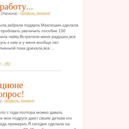
работу...
 (Украина) -
профиль
,
дневник
 была,забрала подарок Максюшин,сделала
ь пробовать увеличить пособие 130
пила чайку.Встретили меня радушно,все
усь к ним,а у меня вообще нет
ненной пока доехала,все ...
.. (6)
ационе
опрос!
) -
профиль
,
дневник
что с года-полтора можно давать
се мои подруги дают своим деткам кто
 года примерно.Я сегодня сделала на