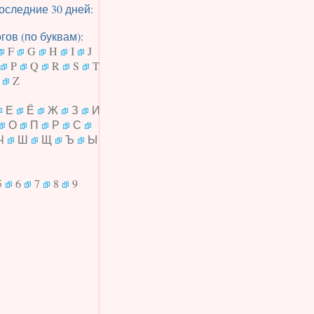
оследние 30 дней:
ов (по буквам):
F
G
H
I
J
P
Q
R
S
T
Z
Е
Ё
Ж
З
И
О
П
Р
С
Ч
Ш
Щ
Ъ
Ы
5
6
7
8
9