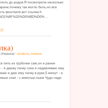
вплоть до родов.Я посмотрела несколько
врачи,почему так могло быть,но все
сть вконтакте,вот ссылка:h
c[q]=%D1%8F%20%D0%BD%D0% ...
2)
лка)
 (Украина) -
профиль
,
дневник
я пить из трубочки сам,он и ранее
- я держу пачку сока и надавливаю ему
ыкаю и даю ему пачку в руки,5 минут - и
имые соки - с мякотью,пьем Чудо-чадо