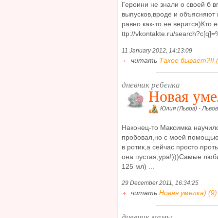
Героини не знали о своей б 
выпусков,вроде и объясняют 
равно как-то не верится)Кто е
ttp://vkontakte.ru/search?
11 January 2012, 14:13:09
читать
Такое бывает?!! (
дневник ребенка
Новая уме
Юлия (Львов) - Львов
Наконец-то Максимка научилс
пробовал,но с моей помощью 
в ротик,а сейчас просто прот
она пустая,ура!)))Самые люб
125 мл) ...
29 December 2011, 16:34:25
читать
Новая умелка) (9)
дневник мамы