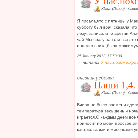
У нас,пох
Юлия (Львов) - Львов
Я писала,что с пятницы у Ма
субботу был врач,сказала,что
лезут,выписала Кларетин,Ан
чай.Мы сразу начали все это
понедельника,была максимум 3
25 January 2012, 17:59:30
читать
У нас,похоже,крас
дневник ребенка
Наши 1,4.
Юлия (Львов) - Львов
Вчера не было времени сдел
температура весь день и ночь
играется.С каждым днем все 
приносит по моей просьбе,ин
кастрюльками и мисочками усп