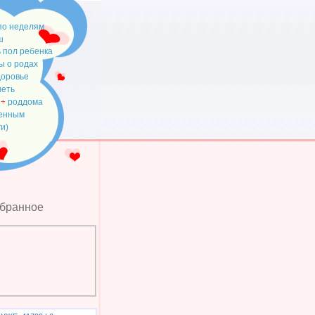
по неделям
ш
 пол ребенка
ы о родах
доровье
неть
÷
роддома
менным
ги)
збранное