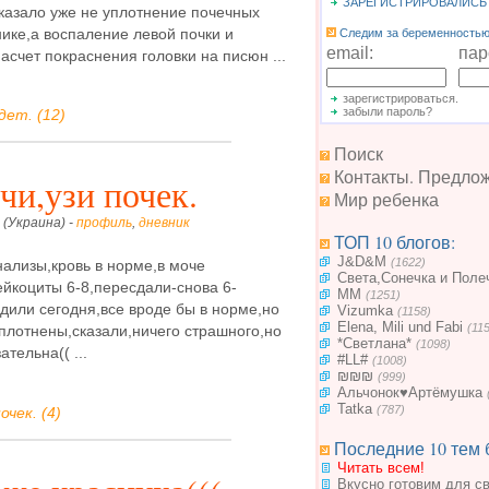
ЗАРЕГИСТРИРОВАЛИСЬ
оказало уже не уплотнение почечных
нике,а воспаление левой почки и
Следим за беременностью.
email:
пар
Насчет покраснения головки на писюн ...
зарегистрироваться.
забыли пароль?
ет. (12)
Поиск
Контакты. Предло
чи,узи почек.
Мир ребенка
 (Украина) -
профиль
,
дневник
ТОП 10 блогов:
J&D&M
(1622)
ализы,кровь в норме,в моче
Света,Сонечка и Поле
йкоциты 6-8,пересдали-снова 6-
MM
(1251)
одили сегодня,все вроде бы в норме,но
Vizumka
(1158)
Elena, Mili und Fabi
(11
плотнены,сказали,ничего страшного,но
*Светлана*
(1098)
тельна(( ...
#LL#
(1008)
₪₪₪
(999)
Альчонок♥Артёмушка
Tatka
(787)
очек. (4)
Последние 10 тем 
Читать всем!
Вкусно готовим для с