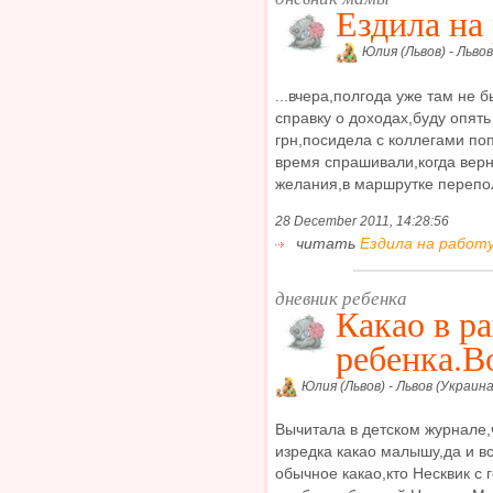
Ездила на 
Юлия (Львов) - Львов
...вчера,полгода уже там не
справку о доходах,буду опят
грн,посидела с коллегами по
время спрашивали,когда верн
желания,в маршрутке перепол
28 December 2011, 14:28:56
читать
Ездила на работу.
дневник ребенка
Какао в р
ребенка.В
Юлия (Львов) - Львов (Украина
Вычитала в детском журнале,
изредка какао малышу,да и в
обычное какао,кто Несквик с