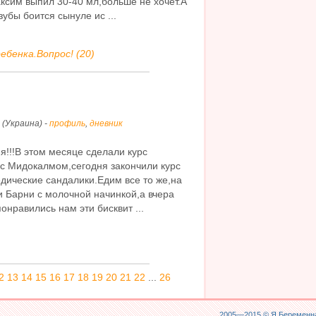
ксим выпил 30-40 мл,больше не хочет.А
зубы боится сынуле ис ...
ебенка.Вопрос! (20)
 (Украина) -
профиль
,
дневник
мя!!!В этом месяце сделали курс
с Мидокалмом,сегодня закончили курс
дические сандалики.Едим все то же,на
 Барни с молочной начинкой,а вчера
онравились нам эти бисквит ...
2
13
14
15
16
17
18
19
20
21
22
...
26
2005—2015 ©
Я Беременна