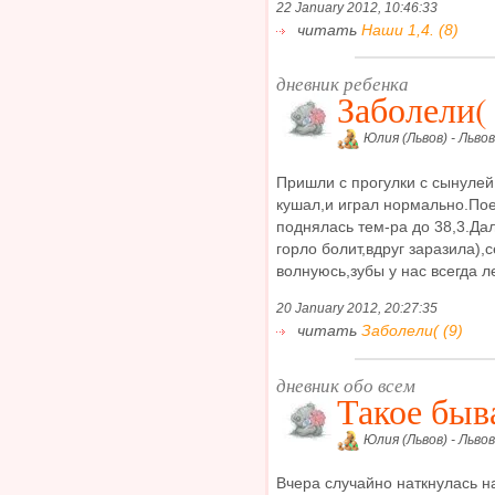
22 January 2012, 10:46:33
читать
Наши 1,4. (8)
дневник ребенка
Заболели(
Юлия (Львов) - Львов
Пришли с прогулки с сынулей,
кушал,и играл нормально.Поел
поднялась тем-ра до 38,3.Д
горло болит,вдруг заразила),
волнуюсь,зубы у нас всегда ле
20 January 2012, 20:27:35
читать
Заболели( (9)
дневник обо всем
Такое быв
Юлия (Львов) - Львов
Вчера случайно наткнулась н