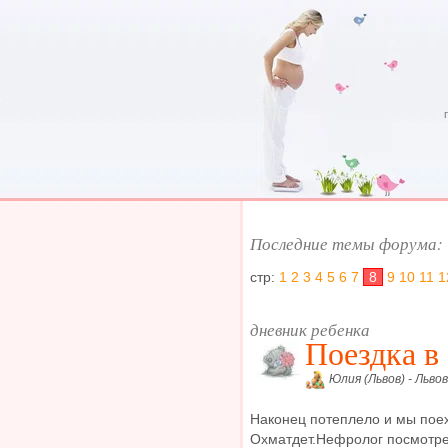
Последние темы форума:
стр:
1
2
3
4
5
6
7
8
9
10
11
1
дневник ребенка
Поездка в
Юлия (Львов) - Львов
Наконец потеплело и мы поех
Охматдет.Нефролог посмотре