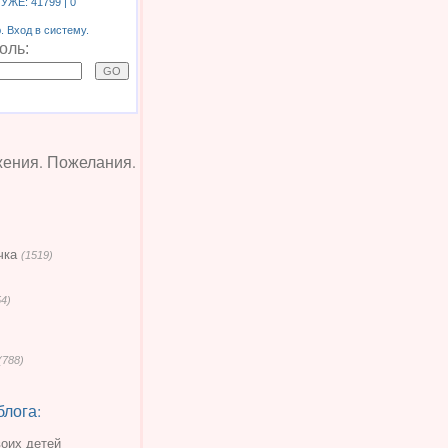
 УЖЕ:
41799
| 0
 Вход в систему.
оль:
жения. Пожелания.
чка
(1519)
54)
(788)
блога:
воих детей