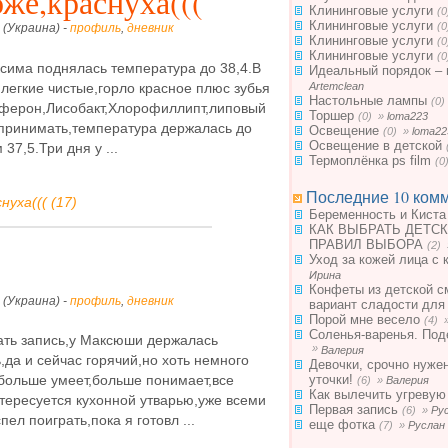
оже,краснуха(((
Клининговые услуги
(
Клининговые услуги
(
 (Украина) -
профиль
,
дневник
Клининговые услуги
(
Клининговые услуги
(
ксима поднялась температура до 38,4.В
Идеальный порядок – 
 легкие чистые,горло красное плюс зубья
Artemclean
Настольные лампы
(0
аферон,Лисобакт,Хлорофиллипт,липовый
Торшер
(0) »
loma223
 принимать,температура держалась до
Освещение
(0) »
loma22
Освещение в детской
7,5.Три дня у ...
Термоплёнка ps film
(0
Последние 10 комм
нуха((( (17)
Беременность и Киста
КАК ВЫБРАТЬ ДЕТСК
ПРАВИЛ ВЫБОРА
(2)
Уход за кожей лица с 
Ирина
Конфеты из детской с
 (Украина) -
профиль
,
дневник
вариант сладости для
Порой мне весело
(4) 
Соленья-варенья. Под
ать запись,у Максюши держалась
»
Валерия
,да и сейчас горячий,но хоть немного
Девочки, срочно нуже
уточки!
больше умеет,больше понимает,все
(6) »
Валерия
Как вылечить угревую
тересуется кухонной утварью,уже всеми
Первая запись
(6) »
Ру
ел поиграть,пока я готовл ...
еще фотка
(7) »
Руслан