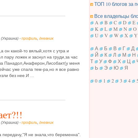
ТОП 10 блогов за п
Все владельцы блог
A
B
C
D
E
K
L
M
N
O
U
V
W
X
Y
 (Украина) -
профиль
,
дневник
А
Б
В
Г
Д
а он какой-то вялый,хотя с утра и
Й
К
Л
М
Н
 пару ложек и заснул на груди,за час
Т
У
Ф
Х
Ц
ала Панадол,Анаферон,Лисобакт(у меня
Ь
Э
Ю
Я
сейчас уже спала тем-ра,но я все равно
зли без нее.И ...
0
1
2
3
4
ает?!!
 (Украина) -
профиль
,
дневник
а передачу,"Я не знала,что беременна".