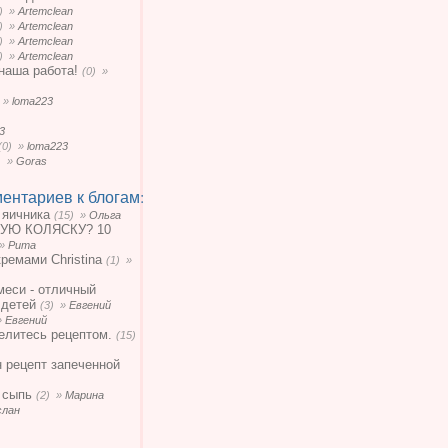
0) »
Artemclean
0) »
Artemclean
0) »
Artemclean
0) »
Artemclean
наша работа!
(0) »
) »
loma223
3
(0) »
loma223
) »
Goras
ентариев к блогам:
 яичника
(15) »
Ольга
УЮ КОЛЯСКУ? 10
 »
Рита
кремами Christina
(1) »
меси - отличный
 детей
(3) »
Евгений
»
Евгений
елитесь рецептом.
(15)
н рецепт запеченной
 сыпь
(2) »
Марина
слан