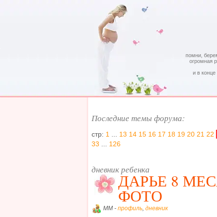
помни, бере
огромная 
и в конце
Последние темы форума:
стр:
1
...
13
14
15
16
17
18
19
20
21
22
33
...
126
дневник ребенка
ДАРЬЕ 8 МЕСЯ
ФОТО
MM -
профиль
,
дневник