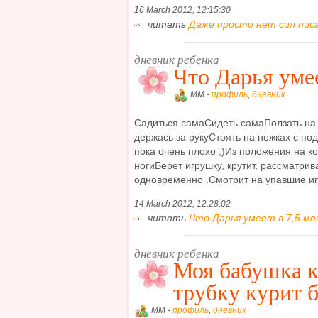
16 March 2012, 12:15:30
читать
Даже просто нет сил писа
дневник ребенка
Что Дарья умее
MM -
профиль
,
дневник
Садиться самаСидеть самаПолзать на 
держась за рукуСтоять на ножках с под
пока очень плохо ;)Из положения на к
ногиБерет игрушку, крутит, рассматрив
одновременно .Смотрит на упавшие иг
14 March 2012, 12:28:02
читать
Что Дарья умеет в 7,5 мес
дневник ребенка
Моя бабушка к
трубку курит 
MM -
профиль
,
дневник