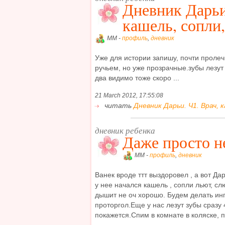
Дневник Дарьи
кашель, сопли
MM -
профиль
,
дневник
Уже для истории запишу, почти проле
ручьем, но уже прозрачные.зубы лезут
два видимо тоже скоро ...
21 March 2012, 17:55:08
читать
Дневник Дарьи. Ч1. Врач, к
дневник ребенка
Даже просто н
MM -
профиль
,
дневник
Ванек вроде ттт выздоровел , а вот Да
у нее начался кашель , сопли льют, сл
дышит не оч хорошо. Будем делать инг
проторгол.Еще у нас лезут зубы сразу 
покажется.Спим в комнате в коляске, пр