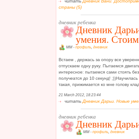
читать
Дневник Вани. Достопри
страны (5)
дневник ребенка
Дневник Дарь
умения. Стоим
MM -
профиль
,
дневник
Встаем , держась за опору все уверенн
отпускаем одну руку. Пытаемся двигат
интересное: пытаемся сами стоять без
получеатся до 10 секунд! ;))Научилас
такая, прижимается ко мне голову кладе
21 March 2012, 18:23:44
читать
Дневник Дарьи. Новые уме
дневник ребенка
Дневник Дарьи.
MM -
профиль
,
дневник