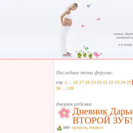
помни, бере
огромная 
и в конце
Последние темы форума:
стр:
1
...
16
17
18
19
20
21
22
23
24
25
36
...
126
дневник ребенка
Дневник Дарьи
ВТОРОЙ ЗУБ!
MM -
профиль
,
дневник