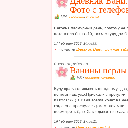
Дневник Вани.
Фото с телефо
MM -
профиль
,
дневник
Сегодня пасмурный день, поэтому не 
потеплело было -10, так что гудядли бол
17 February 2012, 14:08:00
читать
Дневник Вани. Зимние заб
дневник ребенка
Ванины перлы
MM -
профиль
,
дневник
Буду сразу записывать по одному -два,
не помнишь уже.Приехали с прогулки 
из коляски ( а Ваня всегда хочет на не
когда она проснулась.)-мам, дай мне, 
посмотреть.Даю. Заглядывает в глаза и 
16 February 2012, 17:58:15
читать
Ванины перлы (5)