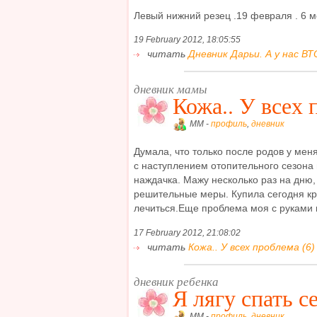
Левый нижний резец .19 февраля . 6 мес
19 February 2012, 18:05:55
читать
Дневник Дарьи. А у нас ВТ
дневник мамы
Кожа.. У всех 
MM -
профиль
,
дневник
Думала, что только после родов у меня
с наступлением отопительного сезона 
наждачка. Мажу несколько раз на дню,
решительные меры. Купила сегодня к
лечиться.Еще проблема моя с руками не
17 February 2012, 21:08:02
читать
Кожа.. У всех проблема (6)
дневник ребенка
Я лягу спать с
MM -
профиль
,
дневник