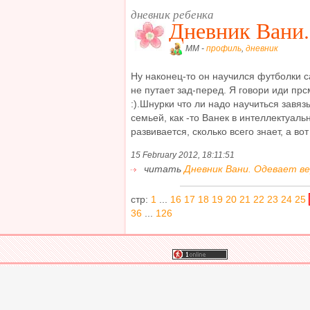
дневник ребенка
Дневник Вани.
MM -
профиль
,
дневник
Ну наконец-то он научился футболки са
не путает зад-перед. Я говори иди пр
:).Шнурки что ли надо научиться завя
семьей, как -то Ванек в интеллектуаль
развивается, сколько всего знает, а вот
15 February 2012, 18:11:51
читать
Дневник Вани. Одевает ве
стр:
1
...
16
17
18
19
20
21
22
23
24
25
36
...
126