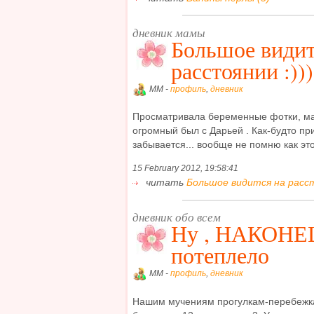
дневник мамы
Большое видит
расстоянии :)))
MM -
профиль
,
дневник
Просматривала беременные фотки, мам
огромный был с Дарьей . Как-будто при
забывается... вообще не помню как это 
15 February 2012, 19:58:41
читать
Большое видится на рассто
дневник обо всем
Ну , НАКОНЕ
потеплело
MM -
профиль
,
дневник
Нашим мучениям прогулкам-перебежка