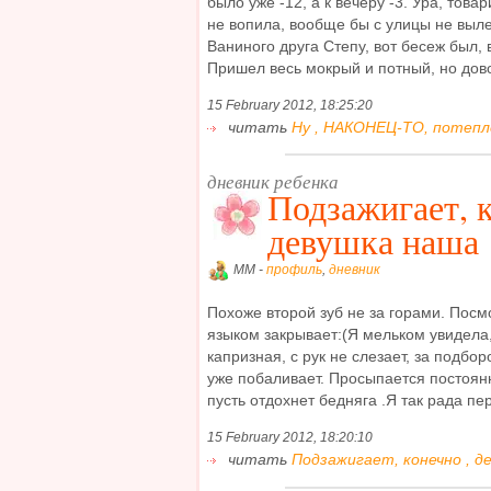
было уже -12, а к вечеру -3. Ура, тов
не вопила, вообще бы с улицы не выл
Ваниного друга Степу, вот бесеж был, в
Пришел весь мокрый и потный, но дово
15 February 2012, 18:25:20
читать
Ну , НАКОНЕЦ-ТО, потепле
дневник ребенка
Подзажигает, к
девушка наша
MM -
профиль
,
дневник
Похоже второй зуб не за горами. Посм
языком закрывает:(Я мельком увидела,
капризная, с рук не слезает, за подбор
уже побаливает. Просыпается постоянн
пусть отдохнет бедняга .Я так рада пер
15 February 2012, 18:20:10
читать
Подзажигает, конечно , д