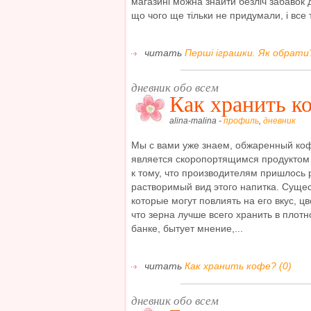
магазині можна знайти безліч забавок дл
що чого ще тільки не придумали, і все т
читать
Перші іграшки. Як обрати?
дневник обо всем
Как хранить к
alina-malina -
профиль
,
дневник
Мы с вами уже знаем, обжаренный кофе
является скоропортящимся продуктом 
к тому, что производителям пришлось 
растворимый вид этого напитка. Суще
которые могут повлиять на его вкус, цв
что зерна лучше всего хранить в плот
банке, бытует мнение,...
читать
Как хранить кофе? (0)
дневник обо всем