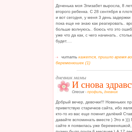
Доченька моя Элизабет выросла, 8 лет
второго ребенка. С 28 сентября в пло
и вот сегодня, у меня 3 день задержки
пока еще не знаю как реагировать.. вр
больше волнуюсь.. боюсь что это оши
уже что да как, с чего начинать.. столь
будет.....
читать
кажется, пришло время в
беременюшек (1)
дневник мамы
И снова здравс
Олесик -
профиль
,
дневник
Добрый вечер, девочки!!! Новеньких п
приветствую старичков сайта, ибо явл
кто-то из вас еще помнит далёкий Став
давайте вспоминать вместе ) Это я )))
сайте я появилась уже беременяшкой, 
пузику было почти 6 месяцев ) А 17 де