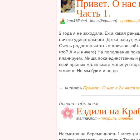
Привет. О нас 
Часть 1.
Iren&Mishel - Киев (Украина) -
профиль
,
2 года я не заходила. Ех,а какая рань
ничего удивительного. Детки растут, м
Очень радостно читать старичков сайт
что? А мы ничего) На пополнение пока
планируем. Миша пока единственный р
всей прытью маленького манипулятора
эгоиста. Но мы бдим и не да...
читать
Привет. О нас в 2х частях.
дневник обо всем
Ездили на Кра
MarinaGrom -
профиль
,
дневник
Несмотря на беременность 1 месяц м