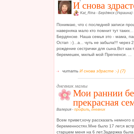
И снова здрасте
Kat_Rina - Бердянск (Украина) 
Понимаю, что с последней записи прош
наверняка мало кто помнит тут таких...
Бердянске. Наша семья это - мама, п
Остап :-)...а... чуть не забыла!!! чере
рождение сестрички для сына.Вот как-
беремешек, милый мой Прегненси. ...
читать
И снова здрасте :-) (7)
дневник мамы
Мои раннии бе
прекрасная сем
Валерия -
профиль
,
дневник
Всем привет,хочу рассказать немного о
беременностях.Мне было 17 лет,я вст
старшем меня на 6 лет.Задержка была 