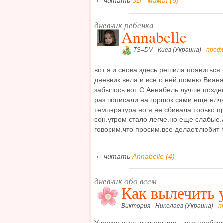
читать
3D - мама! (6)
дневник ребенка
Annabelle
TS=DV - Киев (Украина) -
проф
вот я и снова здесь.решила появиться
дневник вела.и все о ней помню.Виана
забылось.вот С Аннабель лучше поздн
раз пописали на горшок сами.еще нлч
температура.но я не сбивала.тооько п
сон.утром стало легче.но еще слабые.
говорим.что просим.все делает.любит г
читать
Annabelle (4)
дневник обо всем
Как вылечить 
Виктория - Николаев (Украина) -
п
Угревая сыпь или прыщи – это пробле