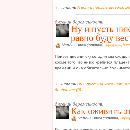
читать
А вот и первые шевелюшки
дневник беременности
Ну и пусть нико
равно буду ве
МамАня - Киев (Украина) -
профиль
,
дне
Привет дневничек) сегодня мы сходили
кроме того что низко крепится плацент
времени и она обязательно подниметс
читать
Ну и пусть никого нет, а 
дневничек (0)
дневник беременности
Как оживить э
МамАня - Киев (Украина) -
про
Как же мне не хватает того нашего те