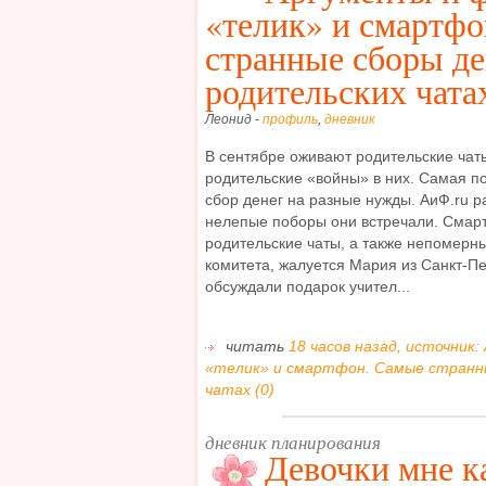
«телик» и смартф
странные сборы де
родительских чата
Леонид -
профиль
,
дневник
В сентябре оживают родительские чаты
родительские «войны» в них. Самая п
сбор денег на разные нужды. АиФ.ru р
нелепые поборы они встречали. Смар
родительские чаты, а также непомерн
комитета, жалуется Мария из Санкт-Пе
обсуждали подарок учител...
читать
18 часов назад, источник
«телик» и смартфон. Самые странны
чатах (0)
дневник планирования
Девочки мне ка