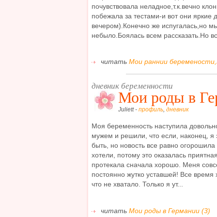
почувствовала неладное,т.к.вечно клон
побежала за тестами-и вот они яркие 
вечером).Конечно же испугалась,но м
небыло.Боялась всем рассказать.Но всё
читать
Мои раннии беремености,м
дневник беременности
Мои роды в Г
Juliett -
профиль
,
дневник
Моя беременность наступила довольн
мужем и решили, что если, наконец, я 
быть, но новость все равно огорошила
хотели, потому это оказалась приятна
протекала сначала хорошо. Меня совс
постоянно жутко уставшей! Все время х
что не хватало. Только я ут...
читать
Мои роды в Германии (3)