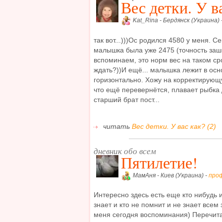
Вес детки. У в
Kat_Rina - Бердянск (Украина) 
так вот...)))Ос родился 4580 у меня. С
малышка была уже 2475 (точность зашк
вспоминаем, это норм вес на таком сро
ждать?))И ещё... малышка лежит в осно
горизонтально. Хожу на корректирующу
что ещё перевернётся, плавает рыбка д
старший брат пост...
читать
Вес детки. У вас как? (2)
дневник обо всем
Пятилетие!
МамАня - Киев (Украина) -
про
Интересно здесь есть еще кто нибудь и
знает и кто не помнит и не знает всем
меня сегодня воспоминания) Перечита