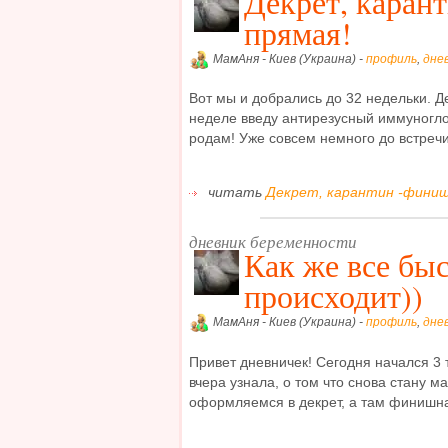
Декрет, каран
прямая!
МамАня - Киев (Украина) -
профиль
,
дне
Вот мы и добрались до 32 недельки. Д
неделе введу антирезусный иммуноглоб
родам! Уже совсем немного до встречи
читать
Декрет, карантин -финишн
дневник беременности
Как же все бы
происходит))
МамАня - Киев (Украина) -
профиль
,
дне
Привет дневничек! Сегодня начался 3 
вчера узнала, о том что снова стану м
оформляемся в декрет, а там финишн