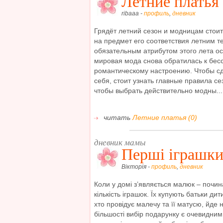
Летние платья
ribaaa -
профиль
,
дневник
Грядёт летний сезон и модницам стои
на предмет его соответствия летним 
обязательным атрибутом этого лета ос
мировая мода снова обратилась к бес
романтическому настроению. Чтобы с
себя, стоит узнать главные правила се
чтобы выбрать действительно модны...
читать
Летние платья (0)
дневник мамы
Перші іграшки
Вікторія -
профиль
,
дневник
Коли у домі з’являється малюк – почин
кількість іграшок. Їх купують батьки дити
хто провідує малечу та її матусю, йде 
більшості вибір подарунку є очевидним