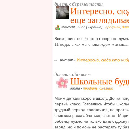
дневник беременности
Интересно, сю
еще заглядыва
МамАня - Киев (Украина) -
профиль
,
дне
Всем приветик! Честно говоря не думал
11 недель как мы снова ждем малыша.
читать
Интересно, сюда кто нибу
дневник обо всем
Школьные буд
Irinala -
профиль
,
дневник
Моим деткам скоро в школу. Дочка пой
первый класс. Готовлюсь Чтобы школь
трудный период «раскачки», на протяж
слишком расслабляться, считает Мари
ребенку нужно не только дать отдохну
заряд, но и помочь не растерять ту ба