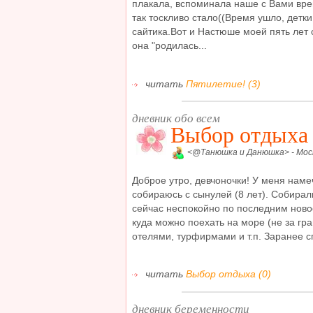
плакала, вспоминала наше с Вами вре
так тоскливо стало((Время ушло, детки
сайтика.Вот и Настюше моей пять лет 
она "родилась...
читать
Пятилетие! (3)
дневник обо всем
Выбор отдыха
<@Танюшка и Данюшка> - Моск
Доброе утро, девчоночки! У меня намеч
собираюсь с сынулей (8 лет). Собирали
сейчас неспокойно по последним ново
куда можно поехать на море (не за гра
отелями, турфирмами и т.п. Заранее сп
читать
Выбор отдыха (0)
дневник беременности