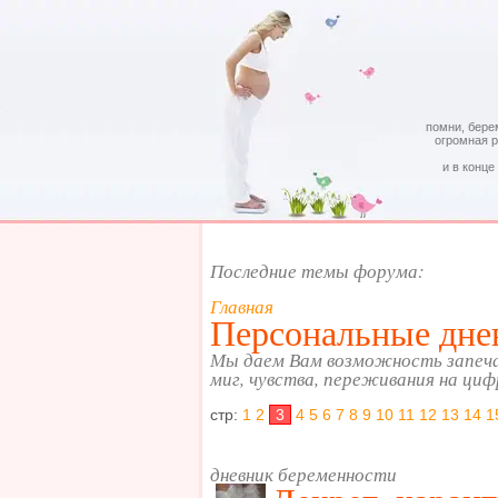
помни, бере
огромная 
и в конце
Последние темы форума:
Главная
Персональные дне
Мы даем Вам возможность запеч
миг, чувства, переживания на циф
стр:
1
2
3
4
5
6
7
8
9
10
11
12
13
14
1
дневник беременности