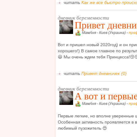
читать
Как же все быстро происхо
дневник беременности
Привет дневни
МамАня - Киев (Украина) -
про
Вот и пришел новый 2020год) и он при
хорошего!) В самое главное по резуль
😃 Мы очень ждем тебя Принцесса!😚😚
читать
Привет дневничек (0)
дневник беременности
А вот и перв
МамАня - Киев (Украина) -
про
Первые легкие, но вполне уверенные 
Особенная активность проявляется в 
любимый пузожитель 😍