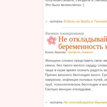
попутешествовать, съездили в Таиланд 
Это было великолепно :)
читать
Ездили на Краби в Таиланд
дневник планирования
Не откладывай
беременность 
Ксюха Зернова -
профиль
,
дневник
Женщине сложно представить свою жиз
смеха, без такого милого сердцу сло
чаще в наше время познать радость ма
Причин женского бесплодия много. Ср
ожирение, инфекции половых путей, а
труб, психологическое бесплодие и воз
Сколько женщин откладывае...
читать
Не откладывайте беремен