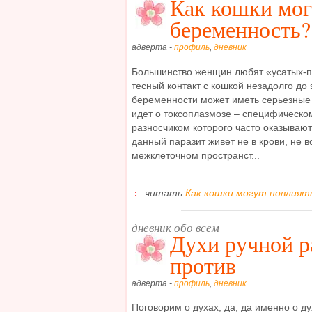
Как кошки мог
беременность?
адверта -
профиль
,
дневник
Большинство женщин любят «усатых-п
тесный контакт с кошкой незадолго до 
беременности может иметь серьезные 
идет о токсоплазмозе – специфическо
разносчиком которого часто оказываютс
данный паразит живет не в крови, не в
межклеточном пространст...
читать
Как кошки могут повлиять
дневник обо всем
Духи ручной р
против
адверта -
профиль
,
дневник
Поговорим о духах, да, да именно о ду