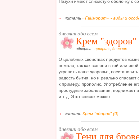
Пазухи имеют слизистую оболочку с сос
читать
«Гайморит» - виды и особ
дневник обо всем
Крем "здоров"
адверта -
профиль
,
дневник
О целебных свойствах продуктов жизн
немало, так как все они в той или ино
укрепить наше здоровье, восстановить
радость бытия, но и реально спасают 
к примеру, прополис. Употребление его
простудные заболевания, поднимает и
и т. д. Этот список можно...
читать
Крем "здоров" (0)
дневник обо всем
Тени для бров