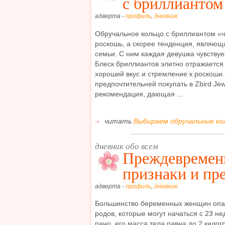
с бриллиантом
адверта -
профиль
,
дневник
Обручальное кольцо с бриллиантом «ч
роскошь, а скорее тенденция, являющ
семьи. С ним каждая девушка чувствуе
Блеск бриллиантов элитно отражается
хороший вкус и стремление к роскоши
предпочтительней покупать в Zbird Jewe
рекомендация, дающая ...
читать
Выбираем обручальные кол
дневник обо всем
Преждевремен
признаки и пр
адверта -
профиль
,
дневник
Большинство беременных женщин оп
родов, которые могут начаться с 23 н
рано, его масса тела равна до 2 кило