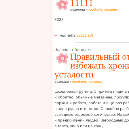
11111
адверта -
профиль
,
дневник
3333
читать
11111 (0)
дневник обо всем
Правильный от
избежать хрон
усталости
адверта -
профиль
,
дневник
Ежедневная рутина: 3 приёма пищи в 
и обратно, обычные магазины, прогулк
паркам и работа, работа и ещё раз ра
в одно русло и тянется. Способов раз
выходные огромное количество. Их выб
и предпочтений людей. Загородный до
в театр, кино или на конц...