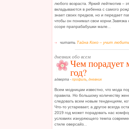
любого возраста. Яркий лейтмотив – э
вкладываются в ребенка с самого рож
знает своих предков, но и передает п
чтобы он понимал свои корни.Завязка
ссоре прапрабабушки мале...
читать
Тайна Коко – учит любить
дневник обо всем
Чем порадует 
год?
адверта -
профиль
,
дневник
Всем модницам известно, что мода по
правила. Но большому количеству жен
следовать всем новым тенденциям, кот
Что-то устаревает, а другое всегда о
2019 год может порадовать нас комфо
условиях изнуряющего темпа совреме
стиле оверсайз...