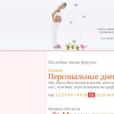
помни, бере
огромная 
и в конце
Последние темы форума:
Главная
Персональные дне
Мы даем Вам возможность запеч
миг, чувства, переживания на циф
стр:
1
2
3
4
5
6
7
8
9
10
11
12
13
14
1
дневник обо всем