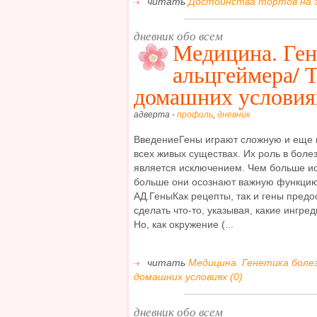
читать
Достоинства тортов на з
дневник обо всем
Медицина. Ген
альцгеймера/ 
домашних условия
адверта -
профиль
,
дневник
ВведениеГены играют сложную и еще 
всех живых существах. Их роль в боле
является исключением. Чем больше ис
больше они осознают важную функцию 
АД.ГеныКак рецепты, так и гены предо
сделать что-то, указывая, какие ингре
Но, как окружение (...
читать
Медицина. Генетика боле
домашних условиях (0)
дневник обо всем