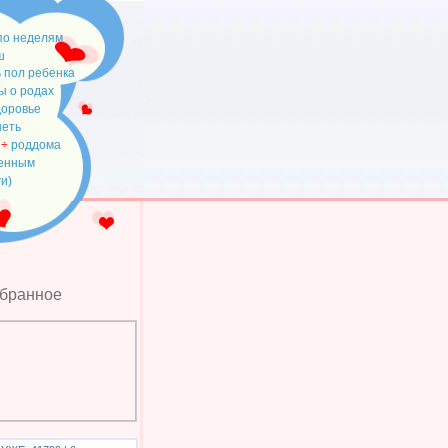
по неделям
ш
 пол ребенка
ы о родах
доровье
неть
÷
роддома
менным
ги)
збранное