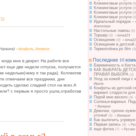
Клининговые услуги
(
Клининговые услуги
(
Клининговые услуги
(
Клининговые услуги
(
1)
Идеальный порядок – 
Artemclean
Настольные лампы
(0
Торшер
(0) »
loma223
Освещение
(0) »
loma22
Освещение в детской
Термоплёнка ps film
Украина) -
профиль
,
дневник
(0
Последние 10 комм
 когда мне в декрет. На работе все
Беременность и Киста
ают еще две недели отпуска, получается
КАК ВЫБРАТЬ ДЕТСК
е недельки(чему я так рада). Коллектив
ПРАВИЛ ВЫБОРА
(2)
Уход за кожей лица с 
те отмечаем все праздники, дни
Ирина
ходить сделаю сладкий стол на всех.А
Конфеты из детской с
дили? с первым я просто ушла,отработав
вариант сладости для
Порой мне весело
(4) 
Соленья-варенья. Под
»
Валерия
Девочки, срочно нуже
уточки!
(6) »
Валерия
Как вылечить угревую
Первая запись
(6) »
Ру
еще фотка
(7) »
Руслан
ый в семье?