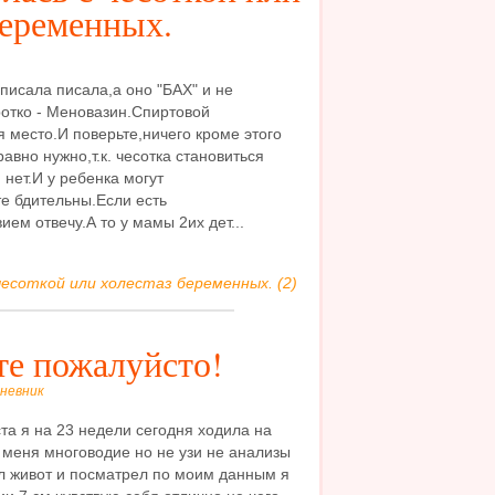
беременных.
 писала писала,а оно "БАХ" и не
ротко - Меновазин.Спиртовой
 место.И поверьте,ничего кроме этого
равно нужно,т.к. чесотка становиться
нет.И у ребенка могут
е бдительны.Если есть
ем отвечу.А то у мамы 2их дет...
 чесоткой или холестаз беременных. (2)
е пожалуйсто!
невник
та я на 23 недели сегодня ходила на
у меня многоводие но не узи не анализы
л живот и посматрел по моим данным я