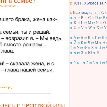
ТОП 10 блогов за п
ль
,
дневник
Все владельцы блог
A
B
C
D
E
K
L
M
N
O
U
V
W
X
Y
А
Б
В
Г
Д
Й
К
Л
М
Н
Т
У
Ф
Х
Ц
Ь
Э
Ю
Я
0
1
2
3
4
мье? (0)
олась с чесоткой или