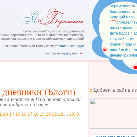
беременность
беременность 
будущий малы
new
определить
роды
÷
рассказ
ты беременна? ну что ж, поздравляем!
дата родов
÷
з
помни, беременность - это большая ответственность,
огромная радость и море незабываемых ощущений!
хочу забереме
форум
÷
сказки
и в конце этого пути тебя уже ждет
маленькое чудо
линейки бере
смотреть
кара
пузики
дневнички (бло
 дневники (Блоги)
Добавить сайт в и
ь запечатлеть Ваш неповторимый
я на цифровой бумаге
2
13
14
15
16
17
18
19
20
21
22
...
2933