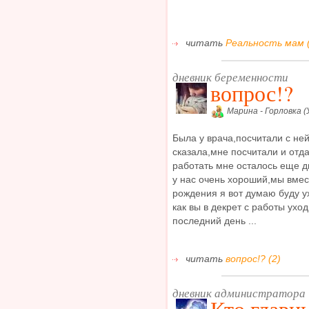
читать
Реальность мам (
дневник беременности
вопрос!?
Марина - Горловка (
Была у врача,посчитали с ней
сказала,мне посчитали и отд
работать мне осталось еще дв
у нас очень хороший,мы вмес
рождения я вот думаю буду у
как вы в декрет с работы ухо
последний день ...
читать
вопрос!? (2)
дневник администратора
Кто главн