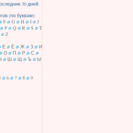
оследние 30 дней:
ов (по буквам):
F
G
H
I
J
P
Q
R
S
T
Z
Е
Ё
Ж
З
И
О
П
Р
С
Ч
Ш
Щ
Ъ
Ы
5
6
7
8
9