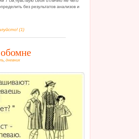
лии 7 см,чувствую себя отлично не чего
определить без результатов анализов и
луйсто! (1)
 обомне
ль
,
дневник