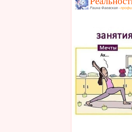
Реальност
Раина Фаевская -
профи