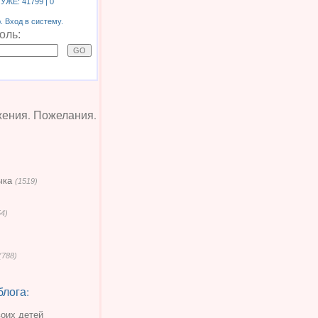
 УЖЕ:
41799
| 0
 Вход в систему.
оль:
жения. Пожелания.
чка
(1519)
54)
(788)
блога:
воих детей