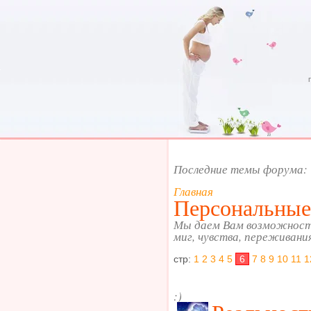
Последние темы форума:
Главная
Персональные
Мы даем Вам возможност
миг, чувства, переживани
стр:
1
2
3
4
5
6
7
8
9
10
11
1
:)