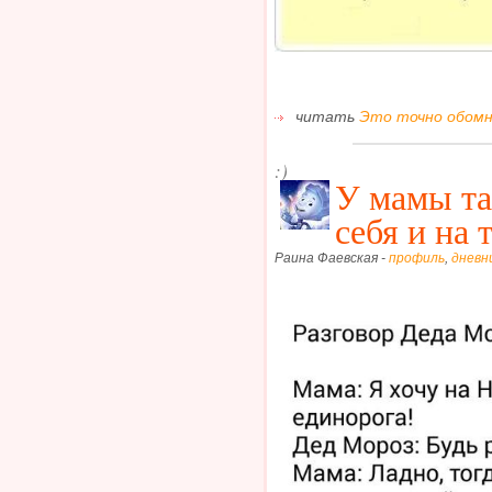
читать
Это точно обомн
:)
У мамы та
себя и на
Раина Фаевская -
профиль
,
дневн