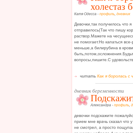
холестаз 
Катя Одесса -
профиль
,
дневник
Девочки,так получилось что я
отправилось(Так что пишу ко
раствор.Мажете на чесущееся
не помогает.Но капаться все-
меньше,а билирубина в крови 
быть,потом,осложнения.Будьт
вопросы,пишите.С удовольстви
читать
Как я боролась с
дневник беременности
Подскажит
Александра -
профиль
,
д
девочки подскажите пожалуйс
прием мне врачь сказал что 
не смотрел, а просто пощупа