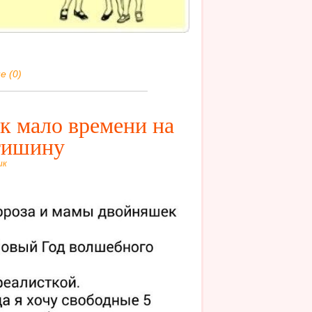
е (0)
к мало времени на
 тишину
ик