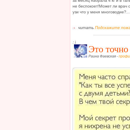
за месяц набрала 4 кг и в та
не беспокоет!Может ли врач 
узи что у меня многоводие?...
читать
Подскажите пожа
:)
Это точно
Раина Фаевская -
профи