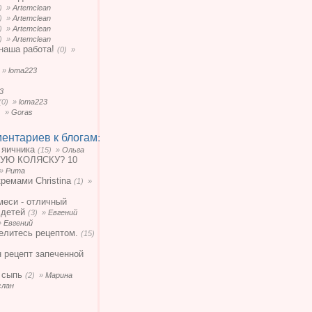
0) »
Artemclean
0) »
Artemclean
0) »
Artemclean
0) »
Artemclean
наша работа!
(0) »
) »
loma223
3
(0) »
loma223
) »
Goras
ентариев к блогам:
 яичника
(15) »
Ольга
УЮ КОЛЯСКУ? 10
 »
Рита
кремами Christina
(1) »
меси - отличный
 детей
(3) »
Евгений
»
Евгений
елитесь рецептом.
(15)
н рецепт запеченной
 сыпь
(2) »
Марина
слан