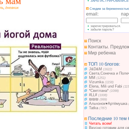
ь мам
ЗАРЕГИСТРИРОВАЛИСЬ
ль
,
дневник
Следим за беременностью.
email:
пар
зарегистрироваться.
забыли пароль?
Поиск
Контакты. Предло
Мир ребенка
ТОП 10 блогов:
J&D&M
(1622)
Света,Сонечка и Поле
MM
(1251)
Vizumka
(1158)
Elena, Mili und Fabi
(11
*Светлана*
(1098)
#LL#
(1008)
₪₪₪
(999)
Альчонок♥Артёмушка
Tatka
(787)
Последние 10 тем 
Читать всем!
Вкусно готовим для с