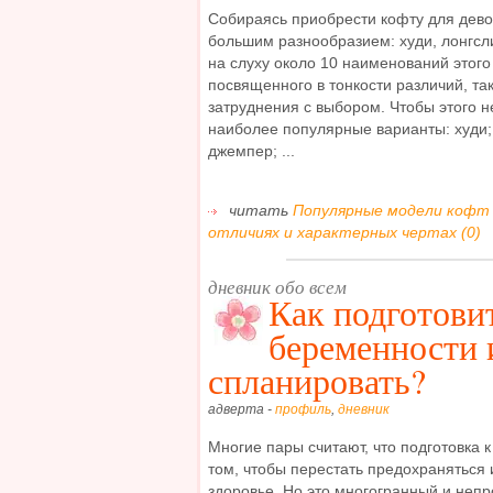
Собираясь приобрести кофту для дево
большим разнообразием: худи, лонгсл
на слуху около 10 наименований этого
посвященного в тонкости различий, та
затруднения с выбором. Чтобы этого н
наиболее популярные варианты: худи; 
джемпер; ...
читать
Популярные модели кофт д
отличиях и характерных чертах (0)
дневник обо всем
Как подготови
беременности 
спланировать?
адверта -
профиль
,
дневник
Многие пары считают, что подготовка 
том, чтобы перестать предохраняться
здоровье. Но это многогранный и непр