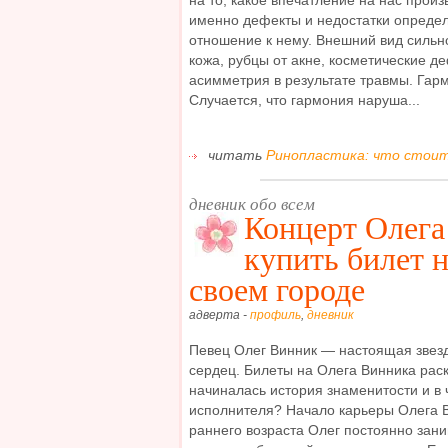
на то, какое впечатление на нас произ
именно дефекты и недостатки опреде
отношение к нему. Внешний вид сильн
кожа, рубцы от акне, косметические д
асимметрия в результате травмы. Гар
Случается, что гармония наруша...
читать
Ринопластика: что стоит
дневник обо всем
Концерт Олега
купить билет н
своем городе
адверта -
профиль
,
дневник
Певец Олег Винник — настоящая звезд
сердец. Билеты на Олега Винника рас
начиналась история знаменитости и в 
исполнителя? Начало карьеры Олега 
раннего возраста Олег постоянно зан