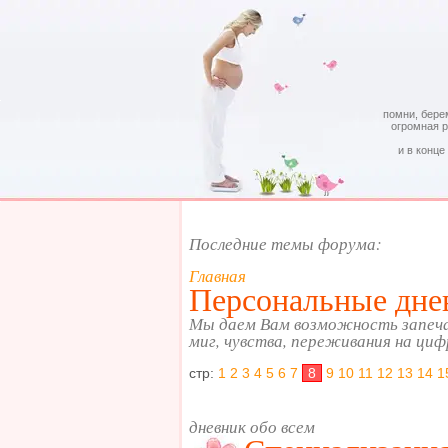
помни, бере
огромная 
и в конце
Последние темы форума:
Главная
Персональные дне
Мы даем Вам возможность запеч
миг, чувства, переживания на циф
стр:
1
2
3
4
5
6
7
8
9
10
11
12
13
14
1
дневник обо всем