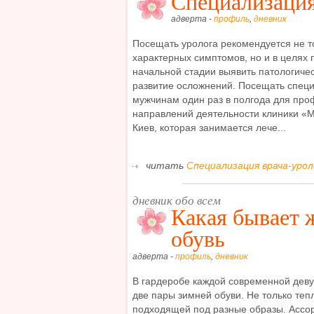
Специализация
адверта -
профиль
,
дневник
Посещать уролога рекомендуется не т
характерных симптомов, но и в целях 
начальной стадии выявить патологиче
развитие осложнений. Посещать спец
мужчинам один раз в полгода для про
направлений деятельности клиники «М
Киев, которая занимается лече...
читать
Специализация врача-урол
дневник обо всем
Какая бывает 
обувь
адверта -
профиль
,
дневник
В гардеробе каждой современной дев
две пары зимней обуви. Не только тепл
подходящей под разные образы. Ассо