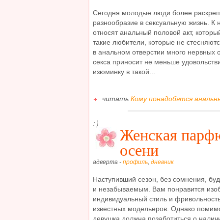
Сегодня молодые люди более раскреп
разнообразие в сексуальную жизнь. К
относят анальный половой акт, который
такие любители, которые не стесняютс
в анальном отверстии много нервных о
секса приносит не меньше удовольстви
изюминку в такой...
читать
Кому понадобятся анальны
:)
Женская парф
осени
адверта -
профиль
,
дневник
Наступивший сезон, без сомнения, бу
и незабываемым. Вам понравится изоб
индивидуальный стиль и фривольность
известных модельеров. Однако помим
девушка должна позаботиться о нали