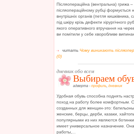
Післяопераційна (вентральна) грижа – 
післяопераційному рубці формується 
внутрішніх органів (петля кишківника, с
під шкіру крізь дефекти хірургічного р
якого оперативного втручання на чере
ви помітили у себе хворобливе випинанн
читать
Чому виникають післяопера
(0)
дневник обо всем
Выбираем обу
адверта -
профиль
,
дневник
Удобная обувь способна поднять настр
поход на работу более комфортным. С
созданных для женщин-это: батильоны;
женские, берцы, дерби, казаки, хайтопы
популярными из них являются ботинки 
имеет универсальное назначение. Она
работы,...