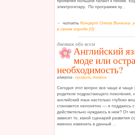
проявляя большой талант к пению. Еще
электрогитару. По программе ку...
читать
Концерт Олега Винника: 
в своем городе (0)
дневник обо всем
Английский яз
моде или остр
необходимость?
адверта -
профиль
,
дневник
Сегодня этот вопрос все чаще и чаще 
родители подрастающего поколения, н
английский язык настолько глубоко во
становится непонятно — я поддаюсь с
действительно нуждаюсь в нем? От чес
зависит то, какой сценарий развития с
именно изменить в данный ...