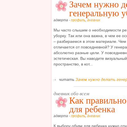
Зачем нужно д
генеральную у
адверта -
профиль
,
дневник
Мы часто слышим о необходимости ре
уборку. Так или она важна, в чем ее 
– разбираемся в этом материале. Чем
отличается от повседневной? У генер
абсолютно разные цели. У повседневн
эстетическая. Вы наводите визуальный
пространство, в кот...
читать
Зачем нужно делать генер
дневник обо всем
Как правильно
для ребенка
адверта -
профиль
,
дневник
К выбору обуви для ребенка нужно отн