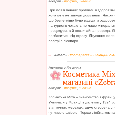
адверта -
профиль
,
дневник
При появі певних проблем зі здоровʼям
хоча це є не завжди доцільним. Часом е
що безпечніше буде відвідати оздоров
на туристів чекають не лише мінеральні 
процедури, а й незвичайна природа. Л
позбавитись від стресу. Лікування поля
повітрі в лісопарк...
читать
Лісотерапія – цілющий діа
дневник обо всем
Косметика Міха
магазині eZebr
адверта -
профиль
,
дневник
Косметика Міха – знайомство з франц
з'явилася у Франції в далекому 1924 р
в аптечних мережах, адже створена сп
чутливою шкірою. Перша лінійка компа