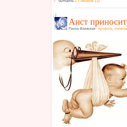
читать
13 недель (3)
:)
Аист приносит
Раина Фаевская -
профиль
,
дневни