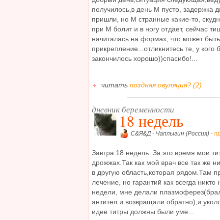
получилось,в день М пусто, задержка 
пришли, но М странные какие-то, скудны
при М болит и в ногу отдает, сейчас ти
начиталась на формах, что может быть
прикрепление...отликнитесь те, у кого 
закончилось хорошо))спасибо!...
читать
поздняя овуляция? (2)
дневник беременности
18 недель
С&Я&Д - Чаплыгин (Россия) -
п
Завтра 18 недель. За это время мои ти
дрожжах.Так как мой врач все так же н
в другую область,которая рядом.Там п
лечение, но гарантий как всегда никто
недели, мне делали плазмоферез(брал
антител и возвращали обратно),и укол
идее титры должны были уме...