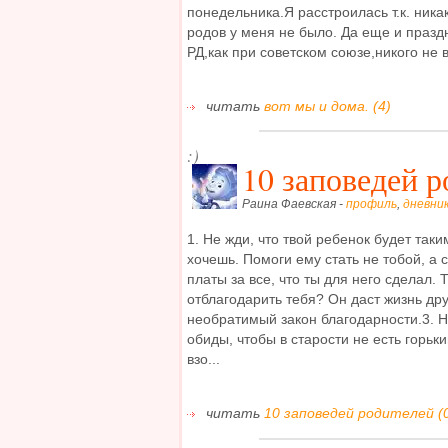
понедельника.Я расстроилась т.к. ник
родов у меня не было. Да еще и праздн
РД,как при советском союзе,никого не в
читать
вот мы и дома. (4)
:)
10 заповедей р
Раина Фаевская -
профиль
,
дневни
1. Не жди, что твой ребенок будет таким
хочешь. Помоги ему стать не тобой, а 
платы за все, что ты для него сделал. 
отблагодарить тебя? Он даст жизнь друг
необратимый закон благодарности.3. 
обиды, чтобы в старости не есть горьки
взо...
читать
10 заповедей родителей (