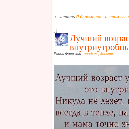
читать
Я беременна - и этим все 
:)
Лучший возрас
внутриутробн
Раина Фаевская -
профиль
,
дневник