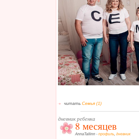
читать
Семья (1)
дневник ребенка
8 месяцев
AnnaTallinn -
профиль
,
дневник