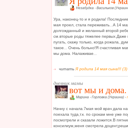
Я родила 14 ма
Незабудка - Васильков (Украин
Ура, наконец-то и я родила! Последние
мая проел, стала переживать...А 14 м
долгожданный и желанный второй ребен
см.вторые роды тяжелее первых.Даже н
пугать, скажу только, когда рожала, ду
такое... Очень больно!Я счастливая ма
мы дома. Налаживае...
читать
Я родила 14 мая сына!!! (3)
дневник мамы
вот мы и дома.
Марина - Горловка (Украина) -
Начну с начала.7мая мой врач дала на
поехала туда,т.к. по срокам мне уже п
посмотрели и сказали ложится.В пятни
консилиум,меня смотрела доцент,реши