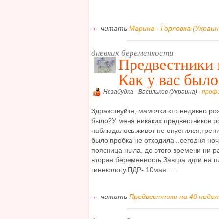
читать
Марина - Горловка (Украина
дневник беременности
Предвестники н
Как у вас было
Незабудка - Васильков (Украина) -
проф
Здравствуйте, мамочки.кто недавно рож
было?У меня никаких предвестников р
наблюдалось.живот не опустился;трен
было;пробка не отходила...сегодня ноч
поясница ныла, до этого времени ни раз
вторая беременность.Завтра идти на 
гинекологу.ПДР- 10мая......
читать
Предвестники на 40 неделе