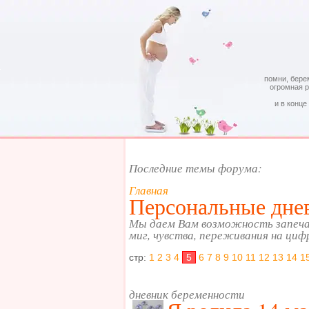
помни, бере
огромная 
и в конце
Последние темы форума:
Главная
Персональные днев
Мы даем Вам возможность запеч
миг, чувства, переживания на циф
стр:
1
2
3
4
5
6
7
8
9
10
11
12
13
14
1
дневник беременности