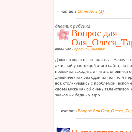
читать
18 недель (1)
дневник ребенка
Вопрос для
Оля_Олеся_Тар
Irina&Ivan -
профиль
,
дневник
Даже не знаю с чего начать... Начну с 
активной участницей этого сайта, но п
привычка заходить и читать дневники о
дневничек как раз один из тех что я пе
вот, столкнувшись с проблемой, вспомн
своем муже как об очень талантливом 
знакомых беда - у взро...
читать
Вопрос для Оля_Олеся_Тара
:)