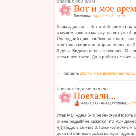
дневник обо всем
Вот и мое врем
Виктория -
профиль
,
дневник
Всем здрасьте... Вот и моё время наст
с мужем завести маську, да вот уже 4 ц
Последний цикл вообсче доконал: заде
отчётливо видимая вторая полоса на 2х
6 день. Видимо нервы сказались. Мы об
госы и все такое. Да и работа не очень 
читать
Вот и мое время настало...
дневник беременности
Поехали...
Алена333 - Киев (Украина) -
пр
Итак МЫ ждем 3-го ребеночка)Новоть 
очень рады!Мне кажется что муж даже
я)))Недель сейчас 8.Токсикоз полным 
пока не обнимаюсь.Ем всякую гадость,