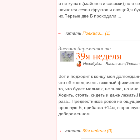
и не кушать(майонез и сосиски),но я с
начнется сезон фруктов и овощей,я бу
их.Первые две Б проходили ...
читать
Поехали... (1)
дневник беременности
39я неделя
Незабудка - Васильков (Украин
Вот и подходит к концу моя долгождан
что её конец очень тяжелый физически 
то, что будет мальчик, не знаю, но мн
Ходить, стоять, сидеть и даже лежать.
раза...Предвестников родов не ощуща
прошлую Б, прибавка +14кг, в прошлую
добеременном......
читать
39я неделя (0)