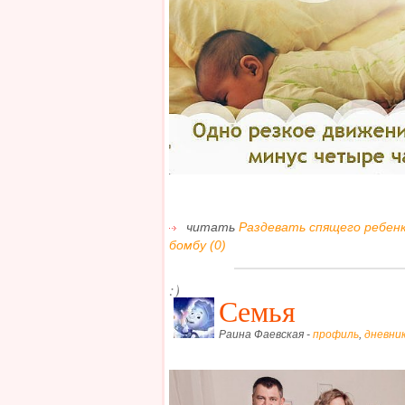
читать
Раздевать спящего ребенк
бомбу (0)
:)
Семья
Раина Фаевская -
профиль
,
дневни