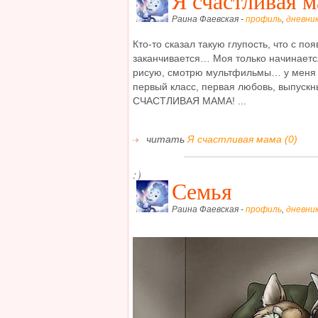
Я счастливая 
Раина Фаевская -
профиль
,
дневни
Кто-то сказал такую глупость, что с п
заканчивается… Моя только начинается
рисую, смотрю мультфильмы… у меня в
первый класс, первая любовь, выпуск
СЧАСТЛИВАЯ МАМА! ...
читать
Я счастливая мама (0)
:)
Семья
Раина Фаевская -
профиль
,
дневни