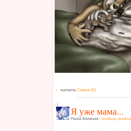
читать
Семья (0)
:)
Я уже мама...
Раина Фаевская -
профиль
,
дневни