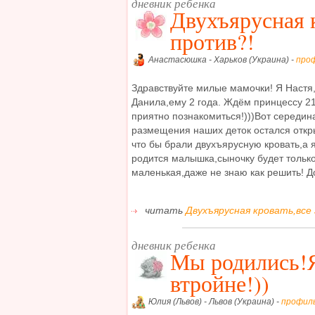
дневник ребенка
Двухъярусная к
против?!
Анастасюшка - Харьков (Украина) -
про
Здравствуйте милые мамочки! Я Настя,
Данила,ему 2 года. Ждём принцессу 21
приятно познакомиться!)))Вот середин
размещения наших деток остался откр
что бы брали двухъярусную кровать,а я
родится малышка,сыночку будет только
маленькая,даже не знаю как решить! До
читать
Двухъярусная кровать,все 
дневник ребенка
Мы родились!Я
втройне!))
Юлия (Львов) - Львов (Украина) -
профил