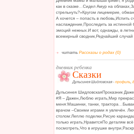
Дневник мамы и малышаПривет, я роди
как в сказке…Сидел Амур на облаках,З
стрельнуть?»Кругом лицемерие, обман
А хочется – попасть в любовь,Испить с
наслаждение,Проследить за истинной 
эмоций нежных.И вот, однажды, в летн
всемирный сводник,Редчайший случай 
читать
Рассказы о родах (0)
дневник ребенка
Сказки
Дульсинея Шидловская -
профиль
,
Дульсинея ШидловскаяПроказник Д
#Я – Дажен,Люблю играть,Мир прекрасн
меня:Машинки, танки, трактора…Быва
врачом –Своими играми я увлечён. Лю
столом:Леплю поделки,Рисую каранда
только играть,НравитсяПо деталям вс
посмотреть,Что в игрушке внутри,Раскру