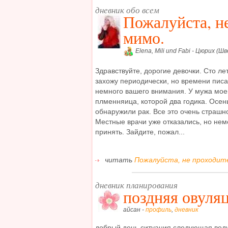
дневник обо всем
Пожалуйста, н
мимо.
Elena, Mili und Fabi - Цюрих (Ш
Здравствуйте, дорогие девочки. Сто ле
захожу периодически, но времени писа
немного вашего внимания. У мужа мое
плменняица, которой два годика. Осен
обнаружили рак. Все это очень страшн
Местные врачи уже отказались, но нем
принять. Зайдите, пожал...
читать
Пожалуйста, не проходите
дневник планирования
поздняя овуля
айсан -
профиль
,
дневник
добрый день,ситуация следующая,веду