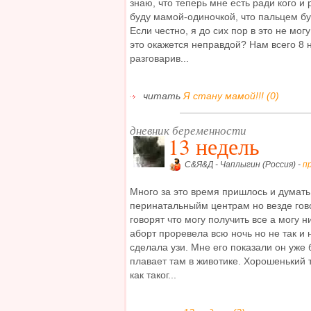
знаю, что теперь мне есть ради кого и 
буду мамой-одиночкой, что пальцем буд
Если честно, я до сих пор в это не могу
это окажется неправдой? Нам всего 8 н
разговарив...
читать
Я стану мамой!!! (0)
дневник беременности
13 недель
С&Я&Д - Чаплыгин (Россия) -
п
Много за это время пришлось и думать
перинатальныйм центрам но везде гово
говорят что могу получить все а могу 
аборт проревела всю ночь но не так и
сделала узи. Мне его показали он уже
плавает там в животике. Хорошенький 
как таког...