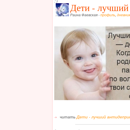
:)
Дети - лучший
Раина Фаевская -
профиль
,
дневни
читать
Дети - лучший антидеприс