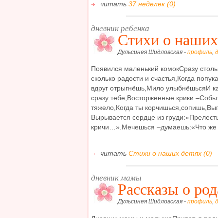
читать
37 неделек (0)
дневник ребенка
Стихи о наших
Дульсинея Шидловская -
профиль
,
Появился маленький комокСразу столь
сколько радости и счастья,Когда попук
вдруг отрыгнёшь,Мило улыбнёшьсяИ 
сразу тебе,Восторженные крики –Событ
тяжело,Когда ты корчишься,сопишь,Вы
Вырывается сердце из груди:«Прелесть
кричи…».Мечешься –думаешь:«Что же б
читать
Стихи о наших детях (0)
дневник мамы
Рассказы о род
Дульсинея Шидловская -
профиль
,