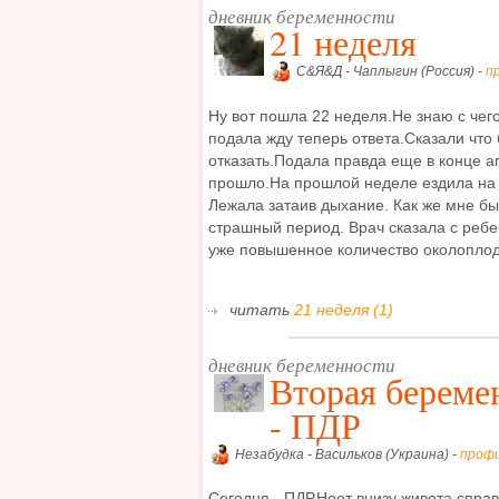
дневник беременности
21 неделя
С&Я&Д - Чаплыгин (Россия) -
п
Ну вот пошла 22 неделя.Не знаю с чего
подала жду теперь ответа.Сказали чт
отказать.Подала правда еще в конце а
прошло.На прошлой неделе ездила на у
Лежала затаив дыхание. Как же мне бы
страшный период. Врач сказала с ребе
уже повышенное количество околоплод.
читать
21 неделя (1)
дневник беременности
Вторая береме
- ПДР
Незабудка - Васильков (Украина) -
проф
Сегодня - ПДР.Ноет внизу живота спра