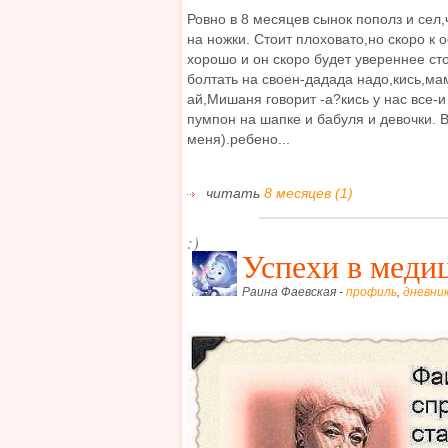
Ровно в 8 месяцев сынок пополз и сел,
на ножки. Стоит плоховато,но скоро к 
хорошо и он скоро будет увереннее ст
болтать на своен-дадада надо,кись,мам
ай,Мишаня говорит -а?кись у нас все-и
пумпон на шапке и бабуля и девочки.
меня).ребено...
читать
8 месяцев (1)
:)
Успехи в меди
Раина Фаевская -
профиль
,
дневни