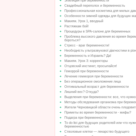
Эпиляция при беременности
Свадебный переполох и беременность
Профессиональная косметика для милых да
Особенности зимней одежды для будущих м
Макияж. Урок 1, вводный
Растяжкам бой!
Процедуры в SPA-салоне для беременных
Проблема высокого давления во время берем
бороться?
Стресс - враг беременности!
Необхідність ультразвукової діагностики в різн
Беременность и Израиль? Да!
Макияж. Урок 3: корректоры
Отцовский инстинкт, просыпайся!
Геморрой при беременности
Лечение геммороя при беременности
Без операционное омоложение лица
Оптимальный возраст для беременности
Лишний вес? Откуда?
Выделения при беременности: все, что нужно
Методы обследования организма при береме
Жители Черновицкой области очень плодовиты
Приметы во время беременности - мифы?
Подагра при беременности
To do list для будущих родителей или что нуж
беременностью
Стволовые клетки — лекарство будущего