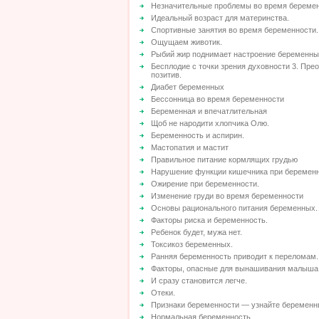
Незначительные проблемы во время береме
Идеальный возраст для материнства.
Спортивные занятия во время беременности.
Ощущаем животик.
Рыбий жир поднимает настроение беременны
Бесплодие с точки зрения духовности 3. Пре
позитив.
Диабет беременных
Бессонница во время беременности
Беременная и впечатлительная
Щоб не народити хлопчика Олю.
Беременность и аспирин.
Мастопатия и мастит
Правильное питание кормлящих грудью
Нарушение функции кишечника при беременн
Ожирение при беременности.
Изменение груди во время беременности
Основы рационального питания беременных.
Факторы риска и беременность.
Ребенок будет, мужа нет.
Токсикоз беременных.
Ранняя беременность приводит к переломам.
Факторы, опасные для вынашивания малыша
И сразу становится легче.
Отеки.
Признаки беременности — узнайте беременн
Нормальная беременность.