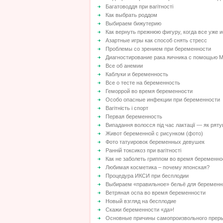
Багатоводдя при вагітності
Как выбрать роддом
Выбираем бижутерию
Как вернуть прежнюю фигуру, когда все уже 
Азартные игры как способ снять стресс
Проблемы со зрением при беременности
Диагностирование рака яичника с помощью 
Все об анемии
Каблуки и беременность
Все о тесте на беременность
Геморрой во время беременности
Особо опасные инфекции при беременности
Вагітність і спорт
Первая беременность
Випадання волосся під час лактації — як рят
Живот беременной с рисунком (фото)
Фото татуировок беременных девушек
Ранній токсикоз при вагітності
Как не заболеть гриппом во время беременно
Любимая косметика – почему японская?
Процедура ИКСИ при бесплодии
Выбираем «правильное» бельё для беремен
Ветряная оспа во время беременности
Новый взгляд на бесплодие
Скажи беременности «да»!
Основные причины самопроизвольного прер