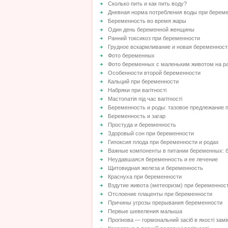
Сколько пить и как пить воду?
Дневная норма потребления воды при берем
Беременность во время жары
Один день беременной женщины
Ранний токсикоз при беременности
Грудное вскармливание и новая беременност
Фото беременных
Фото беременных с маленьким животом на р
Особенности второй беременности
Кальций при беременности
Набряки при вагітності
Мастопатія під час вагітності
Беременность и роды: тазовое предлежание 
Беременность и загар
Простуда и беременность
Здоровый сон при беременности
Гипоксия плода при беременности и родах
Важные компоненты в питании беременных: 
Неудавшаяся беременность и ее лечение
Щитовидная железа и беременность
Краснуха при беременности
Вздутие живота (метеоризм) при беременнос
Отслоение плаценты при беременности
Причины угрозы прерывания беременности
Первые шевеления малыша
Прогінова — гормональний засіб в якості замі