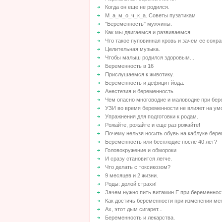
Когда он еще не родился.
М_а_м_о_ч_к_а. Советы пузатикам
"Беременность" мужчины.
Как мы двигаемся и развиваемся
Что такое пуповинная кровь и зачем ее сохр
Целительная музыка.
Чтобы малыш родился здоровым...
Беременность в 16
Прислушаемся к животику.
Беременность и дефицит йода.
Анестезия и беременность
Чем опасно многоводие и маловодие при бе
УЗИ во время беременности не влияет на ум
Упражнения для подготовки к родам.
Рожайте, рожайте и еще раз рожайте!
Почему нельзя носить обувь на каблуке бер
Беременность или бесплодие после 40 лет?
Головокружение и обмороки
И сразу становится легче.
Что делать с токсикозом?
9 месяцев и 2 жизни.
Роды: долой страхи!
Зачем нужно пить витамин Е при беременнос
Как достичь беременности при изменении ме
Ах, этот дым сигарет...
Беременность и лекарства.