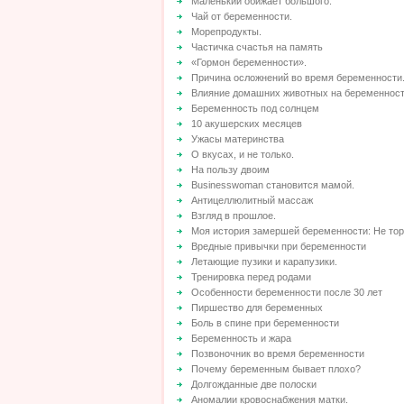
Маленький обижает большого.
Чай от беременности.
Морепродукты.
Частичка счастья на память
«Гормон беременности».
Причина осложнений во время беременности
Влияние домашних животных на беременнос
Беременность под солнцем
10 акушерских месяцев
Ужасы материнства
О вкусах, и не только.
На пользу двоим
Businesswoman становитcя мамой.
Антицеллюлитный массаж
Взгляд в прошлое.
Моя история замершей беременности: Не то
Вредные привычки при беременности
Летающие пузики и карапузики.
Тренировка перед родами
Особенности беременности после 30 лет
Пиршество для беременных
Боль в спине при беременности
Беременность и жара
Позвоночник во время беременности
Почему беременным бывает плохо?
Долгожданные две полоски
Аномалии кровоснабжения матки.