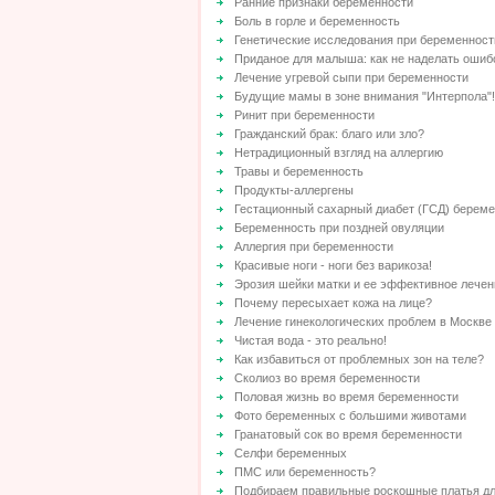
Ранние признаки беременности
Боль в горле и беременность
Генетические исследования при беременност
Приданое для малыша: как не наделать ошиб
Лечение угревой сыпи при беременности
Будущие мамы в зоне внимания "Интерпола"!
Ринит при беременности
Гражданский брак: благо или зло?
Нетрадиционный взгляд на аллергию
Травы и беременность
Продукты-аллергены
Гестационный сахарный диабет (ГСД) берем
Беременность при поздней овуляции
Аллергия при беременности
Красивые ноги - ноги без варикоза!
Эрозия шейки матки и ее эффективное лечен
Почему пересыхает кожа на лице?
Лечение гинекологических проблем в Москве
Чистая вода - это реально!
Как избавиться от проблемных зон на теле?
Сколиоз во время беременности
Половая жизнь во время беременности
Фото беременных с большими животами
Гранатовый сок во время беременности
Селфи беременных
ПМС или беременность?
Подбираем правильные роскошные платья д