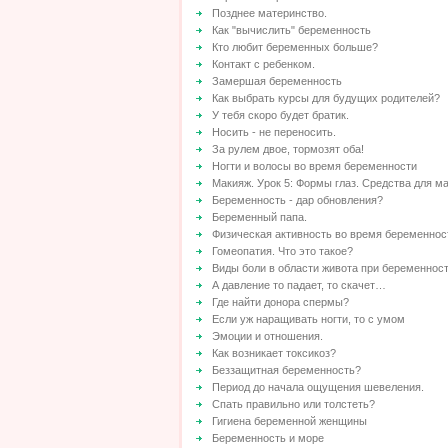
Позднее материнство.
Как "вычислить" беременность
Кто любит беременных больше?
Контакт с ребенком.
Замершая беременность
Как выбрать курсы для будущих родителей?
У тебя скоро будет братик.
Носить - не переносить.
За рулем двое, тормозят оба!
Ногти и волосы во время беременности
Макияж. Урок 5: Формы глаз. Средства для м
Беременность - дар обновления?
Беременный папа.
Физическая активность во время беременнос
Гомеопатия. Что это такое?
Виды боли в области живота при беременнос
А давление то падает, то скачет…
Где найти донора спермы?
Если уж наращивать ногти, то с умом
Эмоции и отношения.
Как возникает токсикоз?
Беззащитная беременность?
Период до начала ощущения шевеления.
Спать правильно или толстеть?
Гигиена беременной женщины
Беременность и море