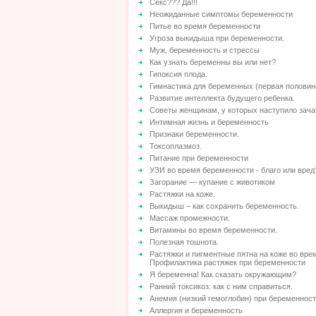
Секс??? Да!!!
Неожиданные симптомы беременности
Питье во время беременности
Угроза выкидыша при беременности.
Муж, беременность и стрессы
Как узнать беременны вы или нет?
Гипоксия плода.
Гимнастика для беременных (первая половин
Развитие интеллекта будущего ребенка.
Советы женщинам, у которых наступило зача
Интимная жизнь и беременность
Признаки беременности.
Токсоплазмоз.
Питание при беременности
УЗИ во время беременности - благо или вред
Загорание — купание с животиком
Растяжки на коже.
Выкидыш – как сохранить беременность.
Массаж промежности.
Витамины во время беременности.
Полезная тошнота.
Растяжки и пигментные пятна на коже во вре
Профилактика растяжек при беременности
Я беременна! Как сказать окружающим?
Ранний токсикоз: как с ним справиться.
Анемия (низкий гемоглобин) при беременнос
Аллергия и беременность