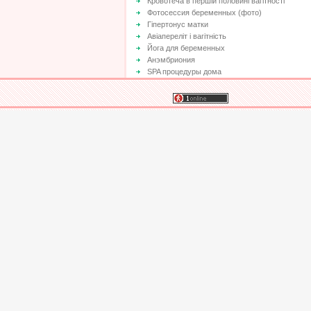
Кровотеча в першій половині вагітності
Фотосессия беременных (фото)
Гіпертонус матки
Авіапереліт і вагітність
Йога для беременных
Анэмбриония
SPA процедуры дома