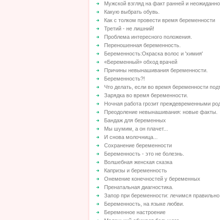
Мужской взгляд на факт ранней и неожиданн
Какую выбрать обувь.
Как с толком провести время беременности
Третий - не лишний!
Проблема интересного положения.
Переношенная беременность.
Беременность:Окраска волос и 'химия'
«Беременный» обход врачей
Причины невынашивания беременности.
Беременность?!
Что делать, если во время беременности под
Зарядка во время беременности.
Ночная работа грозит преждевременными ро
Преодоление невынашивания: новые факты.
Бандаж для беременных
Мы шумим, а он плачет...
И снова молочница...
Сохранение беременности
Беременность - это не болезнь.
Волшебная женская сказка
Капризы и беременность
Онемение конечностей у беременных
Пренатальная диагностика.
Запор при беременности: лечимся правильно
Беременность, на языке любви.
Беременное настроение