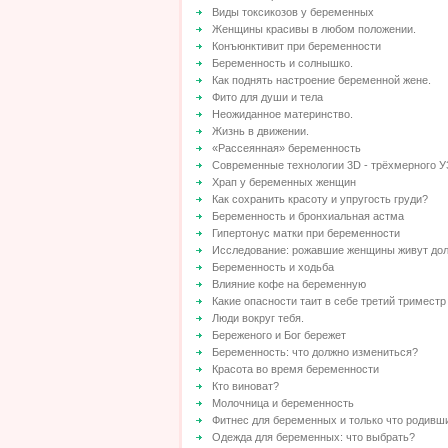
Виды токсикозов у беременных
Женщины красивы в любом положении.
Конъюнктивит при беременности
Беременность и солнышко.
Как поднять настроение беременной жене.
Фито для души и тела
Неожиданное материнство.
Жизнь в движении.
«Рассеянная» беременность
Современные технологии 3D - трёхмерного 
Храп у беременных женщин
Как сохранить красоту и упругость груди?
Беременность и бронхиальная астма
Гипертонус матки при беременности
Исследование: рожавшие женщины живут до
Беременность и ходьба
Влияние кофе на беременную
Какие опасности таит в себе третий тримест
Люди вокруг тебя.
Береженого и Бог бережет
Беременность: что должно измениться?
Красота во время беременности
Кто виноват?
Молочница и беременность
Фитнес для беременных и только что родивш
Одежда для беременных: что выбрать?