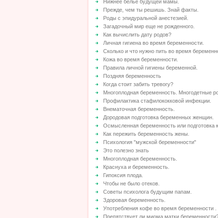
Нижнее белье будущей мамы.
Прежде, чем ты решишь. Знай факты.
Роды с эпидуральной анестезией.
Загадочный мир еще не рожденного.
Как вычислить дату родов?
Личная гигиена во время беременности.
Сколько и что нужно пить во время беременн
Кожа во время беременности.
Правила личной гигиены беременной.
Поздняя беременность
Когда стоит забить тревогу?
Многоплодная беременность. Многодетные р
Профилактика стафилококковой инфекции.
Внематочная беременность.
Дородовая подготовка беременных женщин.
Осмысленная беременность или подготовка к
Как пережить беременность жены.
Психология "мужской беременности"
Это полезно знать
Многоплодная беременность.
Краснуха и беременность.
Гипоксия плода.
Чтобы не было отеков.
Советы психолога будущим папам.
Здоровая беременность.
Употребления кофе во время беременности .
Препятствует ли миома матки беременности