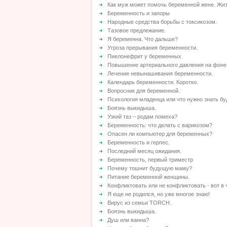
Как муж может помочь беременной жене. Жи
Беременность и запоры
Народные средства борьбы с токсикозом.
Тазовое предлежание.
Я беременна. Что дальше?
Угроза прерывания беременности.
Пиелонефрит у беременных.
Повышение артериального давления на фоне
Лечение невынашивания беременности.
Календарь беременности. Коротко.
Вопросник для беременной.
Психология младенца или что нужно знать б
Боязнь выкидыша.
Узкий таз – родам помеха?
Беременность: что делать с варикозом?
Опасен ли компьютер для беременных?
Беременность и герпес.
Последний месяц ожидания.
Беременность, первый триместр
Почему тошнит будущую маму?
Питание беременной женщины.
Конфликтовать или не конфликтовать - вот в 
Я еще не родился, но уже многое знаю!
Вирус из семьи TORCH.
Боязнь выкидыша.
Душ или ванна?