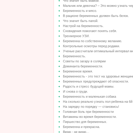
Что значит быть мамой.
Мальчик или девочка? – Это можно узнать чер
Беременность и мясо.
В рационе беременных должен быть белок.
Что значит быть папой.
Настрой на беременность.
Сновидения помогают понять себя.
Трехмерное УЗИ.
Беременна по собственному желанию.
Контрольные осмотры перед родами.
Ученые рассчитали оптимальный интервал 
Беременность.
Советы по загару в солярии
Доминанта беременности.
Беременное время.
Беременность - это тест на здоровье женщин
Беременных предупреждают об опасности.
Радость и стресс будущей мамы.
И снова о груди.
Беременность и маленькая собака
На сколько реально узнать пол ребенка на 6й
На зарядку по порядку — становись!
Головная боль при беременности
Витамины во время беременности.
Пиршество для беременных.
Беременна и прекрасна.
Верю - не верю…